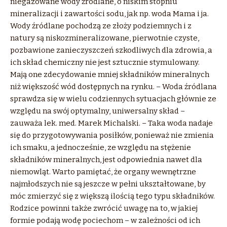
niegazowane wody źródlane, o niskim stopniu
mineralizacji i zawartości sodu, jak np. woda Mama i ja.
Wody źródlane pochodzą ze złoży podziemnych i z
natury są niskozmineralizowane, pierwotnie czyste,
pozbawione zanieczyszczeń szkodliwych dla zdrowia, a
ich skład chemiczny nie jest sztucznie stymulowany.
Mają one zdecydowanie mniej składników mineralnych
niż większość wód dostępnych na rynku. – Woda źródlana
sprawdza się w wielu codziennych sytuacjach głównie ze
względu na swój optymalny, uniwersalny skład –
zauważa lek. med. Marek Michalski. – Taka woda nadaje
się do przygotowywania posiłków, ponieważ nie zmienia
ich smaku, a jednocześnie, ze względu na stężenie
składników mineralnych, jest odpowiednia nawet dla
niemowląt. Warto pamiętać, że organy wewnętrzne
najmłodszych nie są jeszcze w pełni ukształtowane, by
móc zmierzyć się z większą ilością tego typu składników.
Rodzice powinni także zwrócić uwagę na to, w jakiej
formie podają wodę pociechom – w zależności od ich