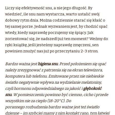
Liczy się efektywność snu, a nie jego długość. By
wiedzieć, ile snu nam wystarcza, warto ustalić swój
dobowy rytm dnia. Można codziennie starać się kłaść o
tej samej porze. Jednak wyzwaniem jest, by chodzić spać
wtedy, kiedy naprawdę poczujemy się śpiący. Jak
zorientować się, że nadszedł już ten moment? Weźmy do
ręki książkę, jeśli jesteśmy naprawdę zmęczeni, sen
powinien znużyć nas już po przeczytaniu 2-3 stron.
Bardzo ważna jest
higiena snu
. Przed położeniem się spać
należy zrezygnować z patrzenia się na ekran telewizora,
komputera lub telefonu. Emitowane przez nie niebieskie
światło negatywnie wpływa na wydzielanie melatoniny,
czyli hormonu odpowiedzialnego za jakość i
głębokość
snu
.
W pomieszczeniu
powinno być ciemno, cicho i przede
wszystkim nie za ciepło (18-20°C). Do
porannego rozbudzenia bardzo ważne jest też światło
dzienne – im szybciej mamy z nim kontakt rano, tym łatwiej