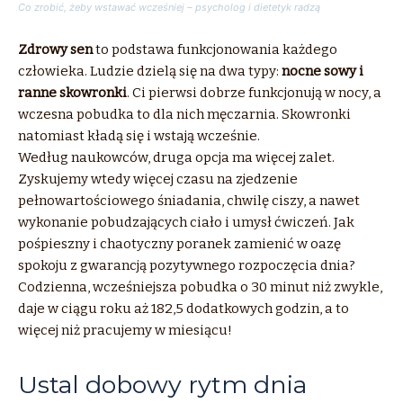
Co zrobić, żeby wstawać wcześniej – psycholog i dietetyk radzą
Zdrowy sen
to podstawa funkcjonowania każdego
człowieka. Ludzie dzielą się na dwa typy:
nocne sowy i
ranne skowronki
. Ci pierwsi dobrze funkcjonują w nocy, a
wczesna pobudka to dla nich męczarnia. Skowronki
natomiast kładą się i wstają wcześnie.
Według naukowców, druga opcja ma więcej zalet.
Zyskujemy wtedy więcej czasu na zjedzenie
pełnowartościowego śniadania, chwilę ciszy, a nawet
wykonanie pobudzających ciało i umysł ćwiczeń. Jak
pośpieszny i chaotyczny poranek zamienić w oazę
spokoju z gwarancją pozytywnego rozpoczęcia dnia?
Codzienna, wcześniejsza pobudka o 30 minut niż zwykle,
daje w ciągu roku aż 182,5 dodatkowych godzin, a to
więcej niż pracujemy w miesiącu!
Ustal dobowy rytm dnia