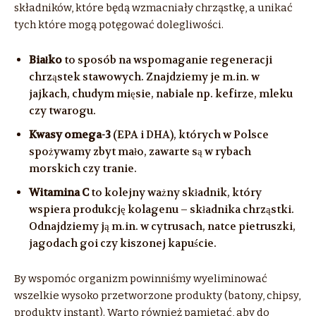
składników, które będą wzmacniały chrząstkę, a unikać
tych które mogą potęgować dolegliwości.
Białko
to sposób na wspomaganie regeneracji
chrząstek stawowych. Znajdziemy je m.in. w
jajkach, chudym mięsie, nabiale np. kefirze, mleku
czy twarogu.
Kwasy omega-3
(EPA i DHA), których w Polsce
spożywamy zbyt mało, zawarte są w rybach
morskich czy tranie.
Witamina C
to kolejny ważny składnik, który
wspiera produkcję kolagenu – składnika chrząstki.
Odnajdziemy ją m.in. w cytrusach, natce pietruszki,
jagodach goi czy kiszonej kapuście.
By wspomóc organizm powinniśmy wyeliminować
wszelkie wysoko przetworzone produkty (batony, chipsy,
produkty instant). Warto również pamiętać, aby do