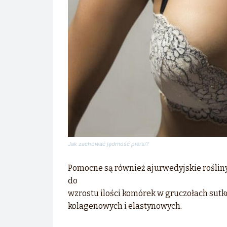
Jak zachować jędrność piersi?
Pomocne są również ajurwedyjskie rośliny 
do
wzrostu ilości komórek w gruczołach sut
kolagenowych i elastynowych.