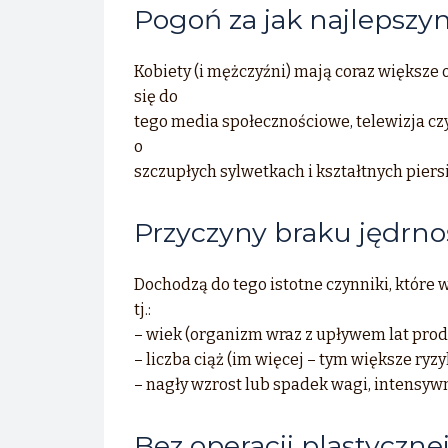
Pogoń za jak najlepsz
Kobiety (i mężczyźni) mają coraz większe
się do
tego media społecznościowe, telewizja czy
o
szczupłych sylwetkach i kształtnych pier
Przyczyny braku jędrnoś
Dochodzą do tego istotne czynniki, które w
tj.:
– wiek (organizm wraz z upływem lat prod
– liczba ciąż (im więcej – tym większe ryz
– nagły wzrost lub spadek wagi, intensyw
Bez operacji plastycznej