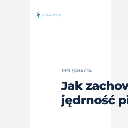
PIELĘGNACJA
Jak zacho
jędrność p