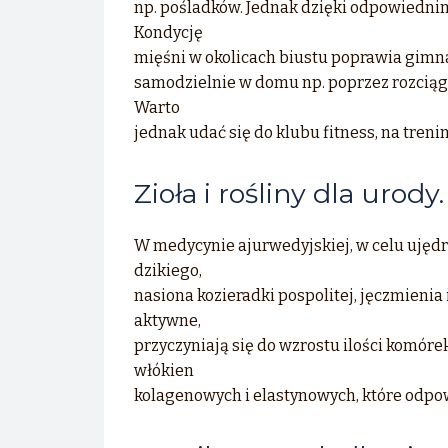
np. pośladków. Jednak dzięki odpowiedni
Kondycję
mięśni w okolicach biustu poprawia gimna
samodzielnie w domu np. poprzez rozciąg
Warto
jednak udać się do klubu fitness, na treni
Zioła i rośliny dla urody.
W medycynie ajurwedyjskiej, w celu ujędrni
dzikiego,
nasiona kozieradki pospolitej, jęczmienia i
aktywne,
przyczyniają się do wzrostu ilości komór
włókien
kolagenowych i elastynowych, które odpow