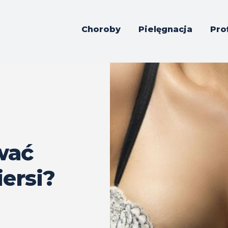
Choroby
Pielęgnacja
Pro
wać
iersi?