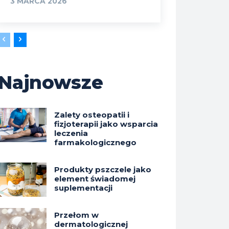
3 MARCA 2026
Najnowsze
Zalety osteopatii i
fizjoterapii jako wsparcia
leczenia
farmakologicznego
Produkty pszczele jako
element świadomej
suplementacji
Przełom w
dermatologicznej