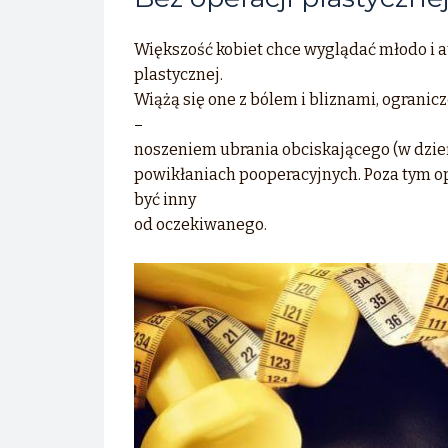
Większość kobiet chce wyglądać młodo i at
plastycznej.
Wiążą się one z bólem i bliznami, ogranic
–
noszeniem ubrania obciskającego (w dzień
powikłaniach pooperacyjnych. Poza tym ope
być inny
od oczekiwanego.