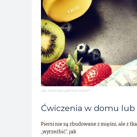
Jak zachować jędrność piersi?
Ćwiczenia w domu lub n
Piersi nie są zbudowane z mięśni, ale z t
„wyrzeźbić”, jak