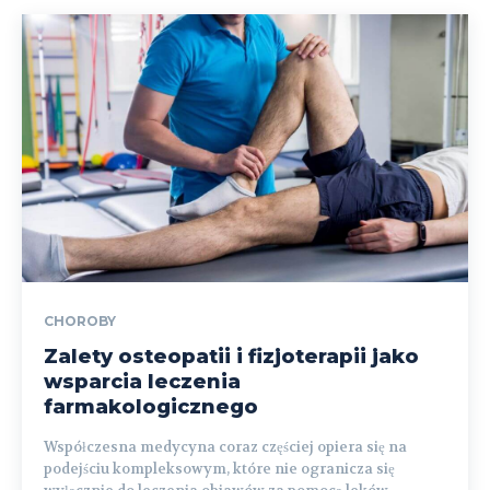
CHOROBY
Zalety osteopatii i fizjoterapii jako
wsparcia leczenia
farmakologicznego
Współczesna medycyna coraz częściej opiera się na
podejściu kompleksowym, które nie ogranicza się