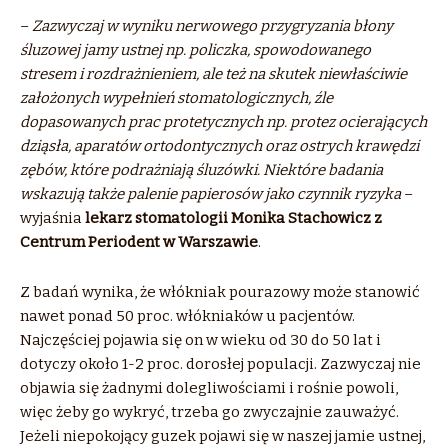
–
Zazwyczaj w wyniku nerwowego przygryzania błony
śluzowej jamy ustnej np. policzka, spowodowanego
stresem i rozdrażnieniem, ale też na skutek niewłaściwie
założonych wypełnień stomatologicznych, źle
dopasowanych prac protetycznych np. protez ocierających
dziąsła, aparatów ortodontycznych oraz ostrych krawędzi
zębów, które podrażniają śluzówki. Niektóre badania
wskazują także palenie papierosów jako czynnik ryzyka
–
wyjaśnia
lekarz stomatologii Monika Stachowicz z
Centrum Periodent w Warszawie
.
Z badań wynika, że włókniak pourazowy może stanowić
nawet ponad 50 proc. włókniaków u pacjentów.
Najczęściej pojawia się on w wieku od 30 do 50 lat i
dotyczy około 1-2 proc. dorosłej populacji. Zazwyczaj nie
objawia się żadnymi dolegliwościami i rośnie powoli,
więc żeby go wykryć, trzeba go zwyczajnie zauważyć.
Jeżeli niepokojący guzek pojawi się w naszej jamie ustnej,