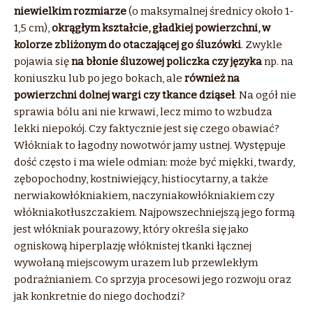
niewielkim rozmiarze
(o maksymalnej średnicy około 1-
1,5 cm),
okrągłym kształcie, gładkiej powierzchni, w
kolorze zbliżonym do otaczającej go śluzówki
. Zwykle
pojawia się
na błonie śluzowej policzka czy języka
np. na
koniuszku lub po jego bokach, ale
również na
powierzchni dolnej wargi czy tkance dziąseł
. Na ogół nie
sprawia bólu ani nie krwawi, lecz mimo to wzbudza
lekki niepokój. Czy faktycznie jest się czego obawiać?
Włókniak to łagodny nowotwór jamy ustnej. Występuje
dość często i ma wiele odmian: może być miękki, twardy,
zębopochodny, kostniwiejący, histiocytarny, a także
nerwiakowłókniakiem, naczyniakowłókniakiem czy
włókniakotłuszczakiem. Najpowszechniejszą jego formą
jest włókniak pourazowy, który określa się jako
ogniskową hiperplazję włóknistej tkanki łącznej
wywołaną miejscowym urazem lub przewlekłym
podrażnianiem. Co sprzyja procesowi jego rozwoju oraz
jak konkretnie do niego dochodzi?