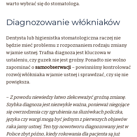
warto wybrać się do stomatologa.
Diagnozowanie włókniaków
Dentysta lub higienistka stomatologiczna raczej nie
będzie mieć problemu z rozpoznaniem rodzaju zmiany
w jamie ustnej. Trafna diagnoza jest kluczowa w
ustaleniu, czy guzek nie jest groźny. Ponadto nie wolno
zapominać o
samoobserwacji
– powinniśmy kontrolować
rozwój włókniaka w jamie ustnej i sprawdzać, czy się nie
powiększa.
–
Z powodu niewiedzy łatwo zlekceważyć groźną zmianę.
Szybka diagnoza jest niezwykle ważna, ponieważ niegojące
się owrzodzenia czy zgrubienia na śluzówkach policzka,
języka czy wargi mogą być jednym z pierwszych objawów
raka jamy ustnej. Ten typ nowotworu diagnozowany jest w
Polsce zbyt późno, kiedy rokowania dla pacjenta są już