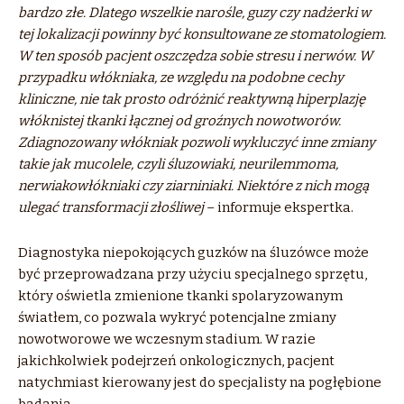
bardzo złe. Dlatego wszelkie narośle, guzy czy nadżerki w
tej lokalizacji powinny być konsultowane ze stomatologiem.
W ten sposób pacjent oszczędza sobie stresu i nerwów. W
przypadku włókniaka, ze względu na podobne cechy
kliniczne, nie tak prosto odróżnić reaktywną hiperplazję
włóknistej tkanki łącznej od groźnych nowotworów.
Zdiagnozowany włókniak pozwoli wykluczyć inne zmiany
takie jak mucolele, czyli śluzowiaki, neurilemmoma,
nerwiakowłókniaki czy ziarniniaki. Niektóre z nich mogą
ulegać transformacji złośliwej
– informuje ekspertka.
Diagnostyka niepokojących guzków na śluzówce może
być przeprowadzana przy użyciu specjalnego sprzętu,
który oświetla zmienione tkanki spolaryzowanym
światłem, co pozwala wykryć potencjalne zmiany
nowotworowe we wczesnym stadium. W razie
jakichkolwiek podejrzeń onkologicznych, pacjent
natychmiast kierowany jest do specjalisty na pogłębione