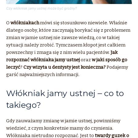
Czy włókniak jamy ustnej może być groźny?
O
włókniakach
mówi się stosunkowo niewiele. Właśnie
dlatego osoby, które zaczynają borykać się z problemem
zmian w jamie ustnej nie zawsze wiedzą, co w takiej
sytuacji należy zrobić. Tymczasem kłopot jest całkiem
powszechny i zmaga się z nim wielu pacjentów.
Jak
rozpoznać włókniaka jamy ustnej
oraz
w jaki sposób go
leczyć
?
Czy wizyta u dentysty jest konieczna?
Podajemy
garść najważniejszych informacji.
Włókniak jamy ustnej – co to
takiego?
Gdy zauważamy zmianę w jamie ustnej, powinniśmy
wiedzieć, z czym konkretnie mamy do czynienia.
Włókniaka nietrudno rozpoznać. Jest to
twardy guzek o