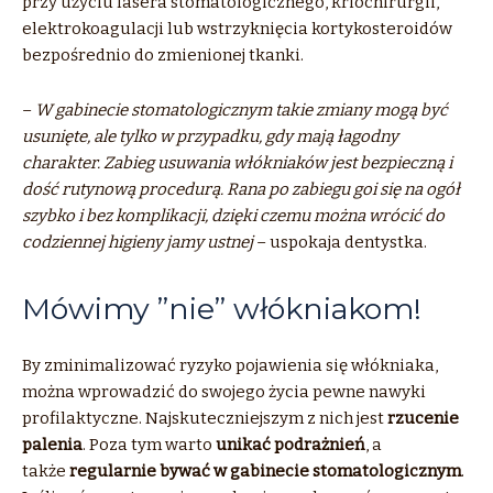
przy użyciu lasera stomatologicznego, kriochirurgii,
elektrokoagulacji lub wstrzyknięcia kortykosteroidów
bezpośrednio do zmienionej tkanki.
–
W gabinecie stomatologicznym takie zmiany mogą być
usunięte, ale tylko w przypadku, gdy mają łagodny
charakter. Zabieg usuwania włókniaków jest bezpieczną i
dość rutynową procedurą. Rana po zabiegu goi się na ogół
szybko i bez komplikacji, dzięki czemu można wrócić do
codziennej higieny jamy ustnej
– uspokaja dentystka.
Mówimy ”nie” włókniakom!
By zminimalizować ryzyko pojawienia się włókniaka,
można wprowadzić do swojego życia pewne nawyki
profilaktyczne. Najskuteczniejszym z nich jest
rzucenie
palenia
. Poza tym warto
unikać podrażnień
, a
także
regularnie bywać w gabinecie stomatologicznym
.