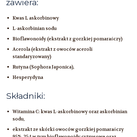
zawiera:
Kwas L askorbinowy
L-askorbinian sodu
Bioflawonoidy (ekstrakt z gorzkiej pomarańczy)
Acerola (ekstrakt z owoców aceroli
standaryzowany)
Rutyna (Sophora Japonica),
Hesperydyna
Składniki:
Witamina C: kwas L-askorbinowy oraz askorbinian
sodu,
ekstrakt ze skórki owoców gorzkiej pomarańczy
95%, 25:1 w tym bioflawonoidy cytrusowe oraz