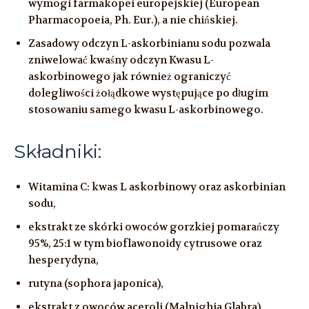
wymogi farmakopei europejskiej (European
Pharmacopoeia, Ph. Eur.), a nie chińskiej.
Zasadowy odczyn L-askorbinianu sodu pozwala
zniwelować kwaśny odczyn Kwasu L-
askorbinowego jak również ograniczyć
dolegliwości żołądkowe występujące po długim
stosowaniu samego kwasu L-askorbinowego.
Składniki:
Witamina C: kwas L askorbinowy oraz askorbinian
sodu,
ekstrakt ze skórki owoców gorzkiej pomarańczy
95%, 25:1 w tym bioflawonoidy cytrusowe oraz
hesperydyna,
rutyna (sophora japonica),
ekstrakt z owoców aceroli (Malpighia Glabra),