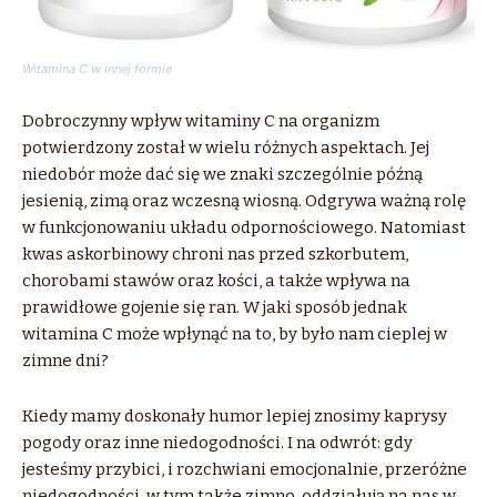
Witamina C w innej formie
Dobroczynny wpływ witaminy C na organizm
potwierdzony został w wielu różnych aspektach. Jej
niedobór może dać się we znaki szczególnie późną
jesienią, zimą oraz wczesną wiosną. Odgrywa ważną rolę
w funkcjonowaniu układu odpornościowego. Natomiast
kwas askorbinowy chroni nas przed szkorbutem,
chorobami stawów oraz kości, a także wpływa na
prawidłowe gojenie się ran. W jaki sposób jednak
witamina C może wpłynąć na to, by było nam cieplej w
zimne dni?
Kiedy mamy doskonały humor lepiej znosimy kaprysy
pogody oraz inne niedogodności. I na odwrót: gdy
jesteśmy przybici, i rozchwiani emocjonalnie, przeróżne
niedogodności, w tym także zimno, oddziałują na nas w