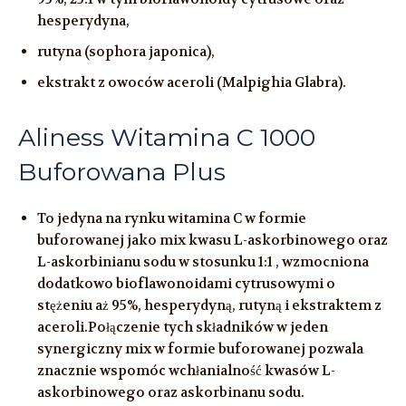
hesperydyna,
rutyna (sophora japonica),
ekstrakt z owoców aceroli (Malpighia Glabra).
Aliness Witamina C 1000
Buforowana Plus
To jedyna na rynku witamina C w formie
buforowanej jako mix kwasu L-askorbinowego oraz
L-askorbinianu sodu w stosunku 1:1 , wzmocniona
dodatkowo bioflawonoidami cytrusowymi o
stężeniu aż 95%, hesperydyną, rutyną i ekstraktem z
aceroli.Połączenie tych składników w jeden
synergiczny mix w formie buforowanej pozwala
znacznie wspomóc wchłanialność kwasów L-
askorbinowego oraz askorbinanu sodu.