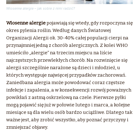
Wiosenne alergie – jak sobie z nimi radzić?
Wiosenne alergie
pojawiają się wtedy, gdy rozpoczyna się
okres pylenia roślin.
Według danych Światowej
Organizacji
Alergii
ok. 30-40% całej populacji cierpi na
przynajmniej jedną z chorób
alergicznych
. Z kolei WHO
umieściło „alergie” na trzecim miejscu na liście
najczęstszych przewlekłych chorób. Na rozwinięcie się
alergii szczególnie narażone są dzieci i młodzież, u
których występuje najwięcej przypadków zachorowań.
Zaniedbana alergia może powodować coraz częstsze
infekcje i zapalenia, a w konsekwencji rozwój poważnych
powikłań z astmą oskrzelową na czele. Pierwsze pyłki
mogą pojawić się już w połowie lutego i marca, a kolejne
miesiące są dla wielu osób bardzo uciążliwe. Dlatego tak
ważne jest, aby zrobić wszystko, aby poznać przyczyny i
zmniejszać objawy.