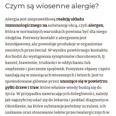
Czym są wiosenne alergie?
Alergia jest nieprawidłową
reakcją układu
immunologicznego
na
substancję obcą, czyli
alergen
,
która w normalnych warunkach powinna być dla niego
obojętna. Pierwszy kontakt z alergenem jest
bezobjawowy, ale powoduje produkcje w organizmie
swoistych przeciwciał. W wyniku powtórnego kontaktu
dochodzi do wystąpienia symptomów chorobowych, tj.
kaszel, łzawienie, trudności w oddychaniu lub
swędzenie i pieczenie spojówek. Powyższe objawy często
nasilają się w miesiącach wiosennych i letnich. Jest to
spowodowane głównie przez
unoszące się w powietrzu
pyłki drzew i traw
, które właśnie wtedy budzą się do
życia. W przypadku nawracających dolegliwości, należy
jak najszybciej udać się do lekarza i poddać diagnostyce.
Określenie, na które substancje jesteśmy uczuleni, ich
unikanie oraz stosowanie leków przeciwalergicznych w