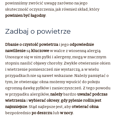
powinniśmy zwrócić uwagę zarówno na jego
skuteczność oczyszczenia, jak również skład, który
powinien być łagodny
.
Zadbaj o powietrze
Dbanie o czystość powietrza
i jego
odpowiednie
nawilżenie
są
kluczowe
w walce z wiosenną alergią.
Unoszące się w nim pyłki i alergeny, mogą w znacznym
stopniu nasilić objawy choroby. Zwykłe otwieranie okien
i wietrzenie pomieszczeń nie wystarczą, a w wielu
przypadkach nie są nawet wskazane. Należy pamiętać o
tym, że otwierając okna możemy wpuścić do pokoju
ogromną dawkę pyłków i zanieczyszczeń. Z tego powodu
w przypadku alergików,
należy
bardzo
uważać
podczas
wietrzenia
i
wybierać okresy
,
gdy pylenie roślin jest
najmniejsze
. Stąd najlepsze jest, aby
otwierać okna
bezpośrednio
po deszczu
lub
w nocy.