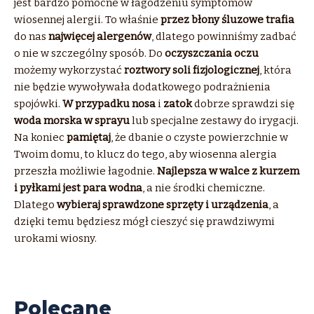
jest bardzo pomocne w łagodzeniu symptomów
wiosennej alergii. To właśnie
przez błony śluzowe trafia
do nas
najwięcej alergenów
, dlatego powinniśmy zadbać
o nie w szczególny sposób. Do
oczyszczania oczu
możemy wykorzystać
roztwory soli fizjologicznej
, która
nie będzie wywoływała dodatkowego podrażnienia
spojówki.
W przypadku nosa
i
zatok
dobrze sprawdzi się
woda morska w sprayu
lub specjalne zestawy do irygacji.
Na koniec
pamiętaj
, że dbanie o czyste powierzchnie w
Twoim domu, to klucz do tego, aby wiosenna alergia
przeszła możliwie łagodnie.
Najlepsza w walce z kurzem
i pyłkami jest para wodna
, a nie środki chemiczne.
Dlatego
wybieraj sprawdzone sprzęty i urządzenia
, a
dzięki temu będziesz mógł cieszyć się prawdziwymi
urokami wiosny.
Polecane