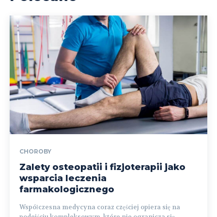
CHOROBY
Zalety osteopatii i fizjoterapii jako
wsparcia leczenia
farmakologicznego
Współczesna medycyna coraz częściej opiera się na
podejściu kompleksowym, które nie ogranicza się