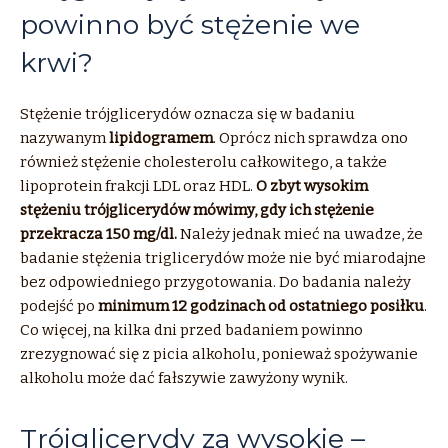
powinno być stężenie we
krwi?
Stężenie trójglicerydów oznacza się w badaniu
nazywanym
lipidogramem
. Oprócz nich sprawdza ono
również stężenie cholesterolu całkowitego, a także
lipoprotein frakcji LDL oraz HDL.
O zbyt wysokim
stężeniu trójglicerydów mówimy, gdy ich stężenie
przekracza 150 mg/dl.
Należy jednak mieć na uwadze, że
badanie stężenia triglicerydów może nie być miarodajne
bez odpowiedniego przygotowania. Do badania należy
podejść po
minimum 12 godzinach od ostatniego posiłku
.
Co więcej, na kilka dni przed badaniem powinno
zrezygnować się z picia alkoholu, ponieważ spożywanie
alkoholu może dać fałszywie zawyżony wynik.
Trójglicerydy za wysokie –