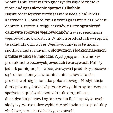
W obniżaniu stężenia trójglicerydów najlepszy efekt
może dać
ograniczenie spożycia alkoholu
.
Najskuteczniejszym rozwiązaniem będzie całkowita
abstynencja. Ponadto, zmian wymaga także dieta. W celu
obniżenia stężenia trójglicerydów należy
ograniczyć
całkowite spożycie węglowodanów
, a w szczególności
węglowodanów prostych. W jakich produktach występują
te składniki odżywcze? Węglowodany proste można
spotkać między innymi w
słodyczach, słodkich napojach,
a także w cukrze i miodzie
. Występują one również w
produktach
zbożowych, owocach i warzywach
. Należy
jednak pamiętać, że owoce, warzywa i produkty zbożowe
są źródłem cennych witamin i minerałów, a także
prozdrowotnego błonnika pokarmowego. Modyfikacje
diety powinny dotyczyć przede wszystkim ograniczenia
spożycia napojów słodzonych cukrem, unikania
dosładzania potraw i ograniczenia ilości spożywanych
słodyczy. Warto także wybierać pełnoziarniste produkty
zbożowe, zamiast tych oczyszczonych.