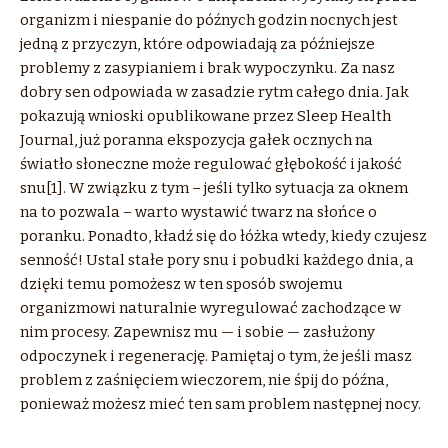
organizm i niespanie do późnych godzin nocnych jest
jedną z przyczyn, które odpowiadają za późniejsze
problemy z zasypianiem i brak wypoczynku. Za nasz
dobry sen odpowiada w zasadzie rytm całego dnia. Jak
pokazują wnioski opublikowane przez Sleep Health
Journal, już poranna ekspozycja gałek ocznych na
światło słoneczne może regulować głębokość i jakość
snu[1]. W związku z tym – jeśli tylko sytuacja za oknem
na to pozwala – warto wystawić twarz na słońce o
poranku. Ponadto, kładź się do łóżka wtedy, kiedy czujesz
senność! Ustal stałe pory snu i pobudki każdego dnia, a
dzięki temu pomożesz w ten sposób swojemu
organizmowi naturalnie wyregulować zachodzące w
nim procesy. Zapewnisz mu — i sobie — zasłużony
odpoczynek i regenerację. Pamiętaj o tym, że jeśli masz
problem z zaśnięciem wieczorem, nie śpij do późna,
ponieważ możesz mieć ten sam problem następnej nocy.