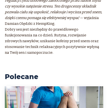
regulacji cyklu dobowego zakłóconego przez natłok myśli
czy wysokie natężenie stresu. Ten drogocenny składnik
pozwala ciału się uspokoić, relaksuje i wycisza przed snem,
dzięki czemu pomaga się efektywniej wyspać
— wyjaśnia
Damian Olędzki z HempKing.
Dobry sen jest niezbędny do prawidłowego
funkcjonowania na co dzień. Rutyna, rozwijanie
zdrowych nawyków, unikanie kofeiny przed snem oraz
stosowanie technik relaksacyjnych pozytywnie wpłyną
na Twój sen i samopoczucie.
Polecane