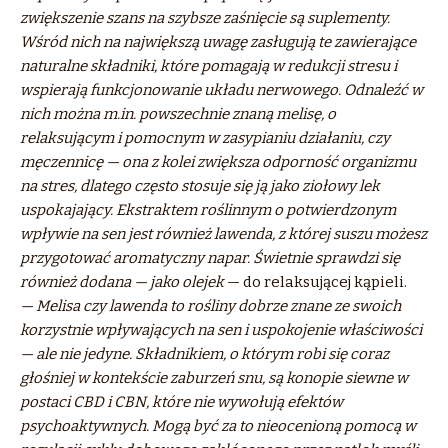
zwiększenie szans na szybsze zaśnięcie są suplementy.
Wśród nich na największą uwagę zasługują te zawierające
naturalne składniki, które pomagają w redukcji stresu i
wspierają funkcjonowanie układu nerwowego. Odnaleźć w
nich można m.in. powszechnie znaną melisę, o
relaksującym i pomocnym w zasypianiu działaniu, czy
męczennicę — ona z kolei zwiększa odporność organizmu
na stres, dlatego często stosuje się ją jako ziołowy lek
uspokajający. Ekstraktem roślinnym o potwierdzonym
wpływie na sen jest również lawenda, z której suszu możesz
przygotować aromatyczny napar. Świetnie sprawdzi się
również dodana — jako olejek
— do relaksującej kąpieli.
— Melisa czy lawenda to rośliny dobrze znane ze swoich
korzystnie wpływających na sen i uspokojenie właściwości
— ale nie jedyne. Składnikiem, o którym robi się coraz
głośniej w kontekście zaburzeń snu, są konopie siewne w
postaci CBD i CBN, które nie wywołują efektów
psychoaktywnych. Mogą być za to nieocenioną pomocą w