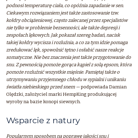
podnosi temperaturę ciała, co opóźnia zapadanie w sen.
Ciekawym rozwiązaniem jest także zastosowanie tzw.
kołdry obciążeniowej, często zalecanej przez specjalistów
nie tylko w problemie bezsenności, ale także depresji i
zespołach lękowych. Jak pokazał szereg badań, nacisk
takiej kołdry wycisza i rozluźnia, a co za tym idzie pomaga
zredukować lęk, spowolnić tętno i osłabić nasze reakcje
somatyczne. Nie bez znaczenia jest także przygotowanie do
snu. Z pewnością pomoże gorąca kąpiel z solą epsom, która
pomoże rozluźnić wszystkie mięśnie. Pamiętaj także o
utrzymywaniu przyjemnego chłodu w sypialni i unikaniu
światła niebieskiego przed snem —
podpowiada Damian
Olędzki, założyciel marki HempKing produkującej
wyroby na bazie konopi siewnych.
Wsparcie z natury
Popularnym sposobem na poprawę jakości snu i