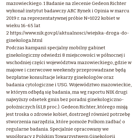
mazowieckiego. 1 Badanie na zlecenie Gedeon Richter
wykonał instytut badawczy ARC Rynek i Opinia w marcu
2019 r. na reprezentatywnej próbie N=1022 kobiet w
wieku 16-65 lat
2 https://www.nik.gov.pl/aktualnosci/wiejska-droga-do-
ginekologa.html
Podczas kampanii specjalny mobilny gabinet
ginekologiczny odwiedzi 8 miejscowości w północnej i
wschodniej części województwa mazowieckiego, gdzie w
majowe i czerwcowe weekendy przeprowadzane będą
bezpłatne konsultacje lekarzy ginekologów oraz
badania cytologiczne i USG. Województwo mazowieckie,
w którym odbędą się badania, ma wg raportu NIK drugi
najwyższy odsetek gmin bez poradni ginekologiczno-
położniczych (61,8 proc.). Gedeon Richter, którego misją
jest troska o zdrowie kobiet, dostrzegł również potrzebę
stworzenia narzędzia, które pomoże Polkom zadbać o
regularne badania. Specjalnie opracowany we
współpracy z Polskim Towarzystwem Ginekologii