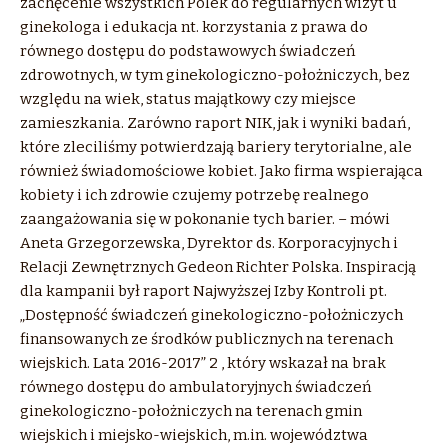
zachęcenie wszystkich Polek do regularnych wizyt u
ginekologa i edukacja nt. korzystania z prawa do
równego dostępu do podstawowych świadczeń
zdrowotnych, w tym ginekologiczno-położniczych, bez
względu na wiek, status majątkowy czy miejsce
zamieszkania. Zarówno raport NIK, jak i wyniki badań,
które zleciliśmy potwierdzają bariery terytorialne, ale
również świadomościowe kobiet. Jako firma wspierająca
kobiety i ich zdrowie czujemy potrzebę realnego
zaangażowania się w pokonanie tych barier. – mówi
Aneta Grzegorzewska, Dyrektor ds. Korporacyjnych i
Relacji Zewnętrznych Gedeon Richter Polska. Inspiracją
dla kampanii był raport Najwyższej Izby Kontroli pt.
„Dostępność świadczeń ginekologiczno-położniczych
finansowanych ze środków publicznych na terenach
wiejskich. Lata 2016-2017” 2 , który wskazał na brak
równego dostępu do ambulatoryjnych świadczeń
ginekologiczno-położniczych na terenach gmin
wiejskich i miejsko-wiejskich, m.in. województwa