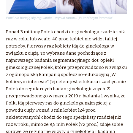
Polki nie badają się regularnie – wyniki raportu „W kobiecym interesie”
Ponad 3 miliony Polek chodzi do ginekologa rzadziej niż
raz w roku lub wcale. 40 proc. kobiet nie widzi takiej
potrzeby. Pierwszy raz kobiety idą do ginekologa w
związku z ciążą. To wybrane dane pochodzące z
najnowszego badania segmentacyjnego dot. opieki
ginekologicznej Polek, które przeprowadzono w związku
z ogólnopolską kampanią społeczno-edukacyjną „W
kobiecym interesie”. Jej celem jest edukacja i zachęcanie
Polek do regularnych badań ginekologicznych. Z
przeprowadzonego w marcu 2019 r. badania 1 wynika, że
Polki idą pierwszy raz do ginekologa najczęściej z
powodu ciąży. Ponad 3 mln kobiet (24 proc.
ankietowanych) chodzi do tego specjalisty rzadziej niż
raz w roku, mimo że 9,5 mln Polek (72 proc.) zdaje sobie
sprawę, że regularne wizyty u ginekologa i badania