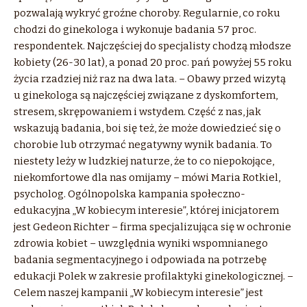
pozwalają wykryć groźne choroby. Regularnie, co roku
chodzi do ginekologa i wykonuje badania 57 proc.
respondentek. Najczęściej do specjalisty chodzą młodsze
kobiety (26-30 lat), a ponad 20 proc. pań powyżej 55 roku
życia rzadziej niż raz na dwa lata. – Obawy przed wizytą
u ginekologa są najczęściej związane z dyskomfortem,
stresem, skrępowaniem i wstydem. Część z nas, jak
wskazują badania, boi się też, że może dowiedzieć się o
chorobie lub otrzymać negatywny wynik badania. To
niestety leży w ludzkiej naturze, że to co niepokojące,
niekomfortowe dla nas omijamy – mówi Maria Rotkiel,
psycholog. Ogólnopolska kampania społeczno-
edukacyjna „W kobiecym interesie”, której inicjatorem
jest Gedeon Richter – firma specjalizująca się w ochronie
zdrowia kobiet – uwzględnia wyniki wspomnianego
badania segmentacyjnego i odpowiada na potrzebę
edukacji Polek w zakresie profilaktyki ginekologicznej. –
Celem naszej kampanii „W kobiecym interesie” jest