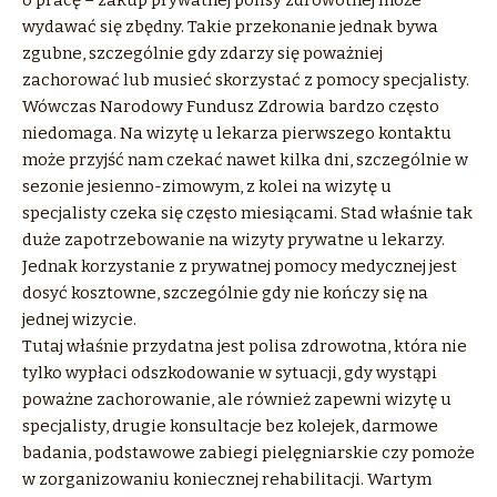
o pracę – zakup prywatnej polisy zdrowotnej może
wydawać się zbędny. Takie przekonanie jednak bywa
zgubne, szczególnie gdy zdarzy się poważniej
zachorować lub musieć skorzystać z pomocy specjalisty.
Wówczas Narodowy Fundusz Zdrowia bardzo często
niedomaga. Na wizytę u lekarza pierwszego kontaktu
może przyjść nam czekać nawet kilka dni, szczególnie w
sezonie jesienno-zimowym, z kolei na wizytę u
specjalisty czeka się często miesiącami. Stad właśnie tak
duże zapotrzebowanie na wizyty prywatne u lekarzy.
Jednak korzystanie z prywatnej pomocy medycznej jest
dosyć kosztowne, szczególnie gdy nie kończy się na
jednej wizycie.
Tutaj właśnie przydatna jest polisa zdrowotna, która nie
tylko wypłaci odszkodowanie w sytuacji, gdy wystąpi
poważne zachorowanie, ale również zapewni wizytę u
specjalisty, drugie konsultacje bez kolejek, darmowe
badania, podstawowe zabiegi pielęgniarskie czy pomoże
w zorganizowaniu koniecznej rehabilitacji. Wartym