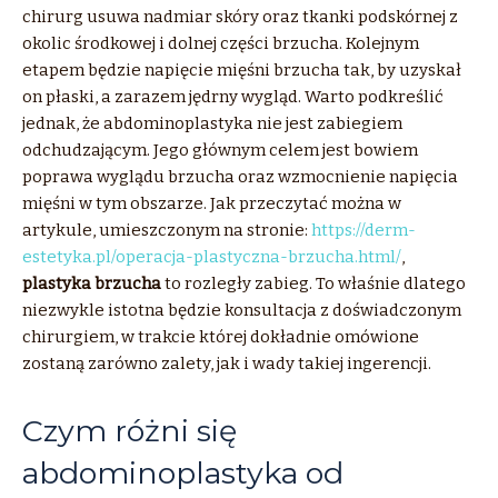
chirurg usuwa nadmiar skóry oraz tkanki podskórnej z
okolic środkowej i dolnej części brzucha. Kolejnym
etapem będzie napięcie mięśni brzucha tak, by uzyskał
on płaski, a zarazem jędrny wygląd. Warto podkreślić
jednak, że abdominoplastyka nie jest zabiegiem
odchudzającym. Jego głównym celem jest bowiem
poprawa wyglądu brzucha oraz wzmocnienie napięcia
mięśni w tym obszarze. Jak przeczytać można w
artykule, umieszczonym na stronie:
https://derm-
estetyka.pl/operacja-plastyczna-brzucha.html/
,
plastyka brzucha
to rozległy zabieg. To właśnie dlatego
niezwykle istotna będzie konsultacja z doświadczonym
chirurgiem, w trakcie której dokładnie omówione
zostaną zarówno zalety, jak i wady takiej ingerencji.
Czym różni się
abdominoplastyka od