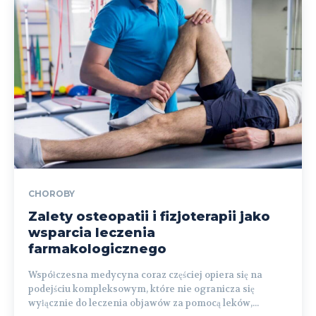
CHOROBY
Zalety osteopatii i fizjoterapii jako
wsparcia leczenia
farmakologicznego
Współczesna medycyna coraz częściej opiera się na
podejściu kompleksowym, które nie ogranicza się
wyłącznie do leczenia objawów za pomocą leków,...