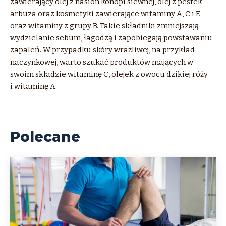
zawierający olej z nasion konopi siewnej, olej z pestek
arbuza oraz kosmetyki zawierające witaminy A, C i E
oraz witaminy z grupy B. Takie składniki zmniejszają
wydzielanie sebum, łagodzą i zapobiegają powstawaniu
zapaleń. W przypadku skóry wrażliwej, na przykład
naczynkowej, warto szukać produktów mających w
swoim składzie witaminę C, olejek z owocu dzikiej róży
i witaminę A.
Polecane