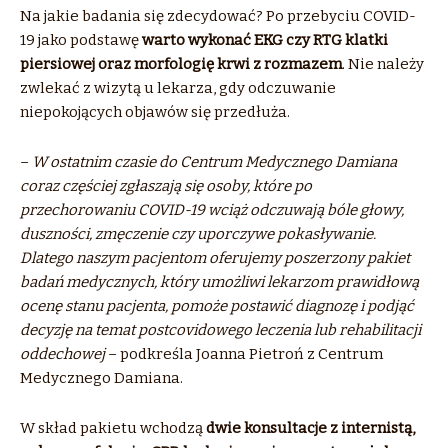
Na jakie badania się zdecydować? Po przebyciu COVID-
19 jako podstawę
warto wykonać EKG czy RTG
klatki
piersiowej oraz morfologię krwi z rozmazem
. Nie należy
zwlekać z wizytą u lekarza, gdy odczuwanie
niepokojących objawów się przedłuża.
–
W ostatnim czasie do Centrum Medycznego Damiana
coraz częściej zgłaszają się osoby, które po
przechorowaniu COVID-19 wciąż odczuwają bóle głowy,
duszności, zmęczenie czy uporczywe pokasływanie.
Dlatego naszym pacjentom oferujemy poszerzony pakiet
badań medycznych, który umożliwi lekarzom prawidłową
ocenę stanu pacjenta, pomoże postawić diagnozę i podjąć
decyzję na temat postcovidowego leczenia lub rehabilitacji
oddechowej
– podkreśla Joanna Pietroń z Centrum
Medycznego Damiana.
W skład pakietu wchodzą
dwie konsultacje z internistą,