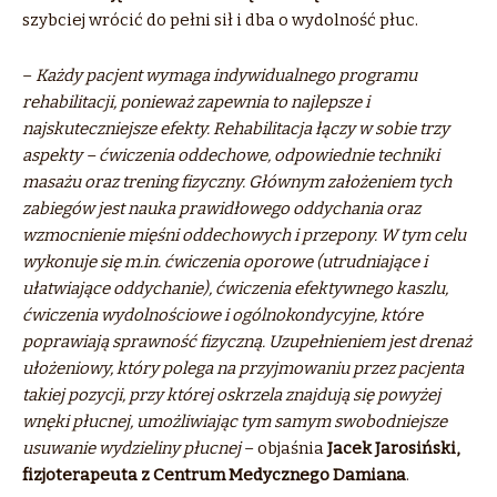
szybciej wrócić do pełni sił i dba o wydolność płuc.
–
Każdy pacjent wymaga indywidualnego programu
rehabilitacji, ponieważ zapewnia to najlepsze i
najskuteczniejsze efekty. Rehabilitacja łączy w sobie trzy
aspekty – ćwiczenia oddechowe, odpowiednie techniki
masażu oraz trening fizyczny. Głównym założeniem tych
zabiegów jest nauka prawidłowego oddychania oraz
wzmocnienie mięśni oddechowych i przepony. W tym celu
wykonuje się m.in. ćwiczenia oporowe (utrudniające i
ułatwiające oddychanie), ćwiczenia efektywnego kaszlu,
ćwiczenia wydolnościowe i ogólnokondycyjne, które
poprawiają sprawność fizyczną. Uzupełnieniem jest drenaż
ułożeniowy, który polega na przyjmowaniu przez pacjenta
takiej pozycji, przy której oskrzela znajdują się powyżej
wnęki płucnej, umożliwiając tym samym swobodniejsze
usuwanie wydzieliny płucnej
– objaśnia
Jacek Jarosiński,
fizjoterapeuta z Centrum Medycznego Damiana
.