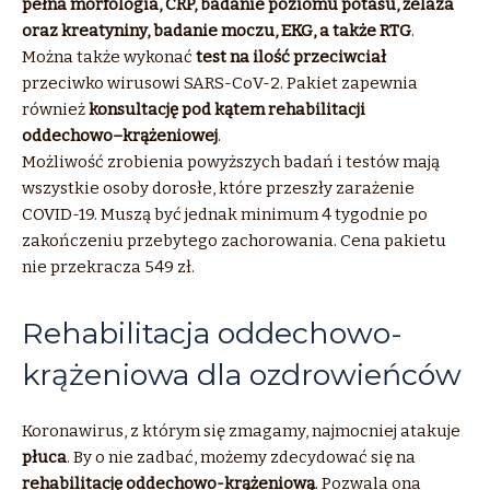
pełna morfologia, CRP, badanie poziomu potasu, żelaza
oraz kreatyniny, badanie moczu, EKG, a także RTG
.
Można także wykonać
test na ilość przeciwciał
przeciwko wirusowi SARS-CoV-2. Pakiet zapewnia
również
konsultację pod kątem rehabilitacji
oddechowo–krążeniowej
.
Możliwość zrobienia powyższych badań i testów mają
wszystkie osoby dorosłe, które przeszły zarażenie
COVID-19. Muszą być jednak minimum 4 tygodnie po
zakończeniu przebytego zachorowania. Cena pakietu
nie przekracza 549 zł.
Rehabilitacja oddechowo-
krążeniowa dla ozdrowieńców
Koronawirus, z którym się zmagamy, najmocniej atakuje
płuca
. By o nie zadbać, możemy zdecydować się na
rehabilitację oddechowo-krążeniową
. Pozwala ona