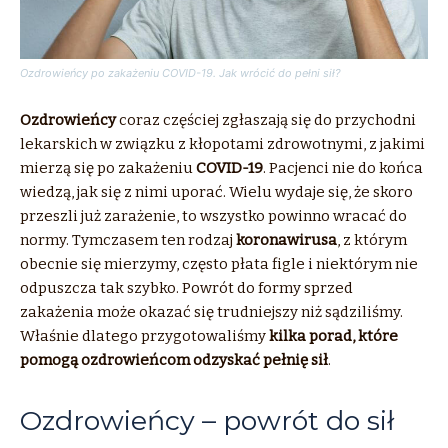
Ozdrowieńcy po zakażeniu COVID-19. Jak wrócić do pełni sił?
Ozdrowieńcy
coraz częściej zgłaszają się do przychodni
lekarskich w związku z kłopotami zdrowotnymi, z jakimi
mierzą się po zakażeniu
COVID-19
. Pacjenci nie do końca
wiedzą, jak się z nimi uporać. Wielu wydaje się, że skoro
przeszli już zarażenie, to wszystko powinno wracać do
normy. Tymczasem ten rodzaj
koronawirusa
, z którym
obecnie się mierzymy, często płata figle i niektórym nie
odpuszcza tak szybko. Powrót do formy sprzed
zakażenia może okazać się trudniejszy niż sądziliśmy.
Właśnie dlatego przygotowaliśmy
kilka porad, które
pomogą ozdrowieńcom odzyskać pełnię sił
.
Ozdrowieńcy – powrót do sił