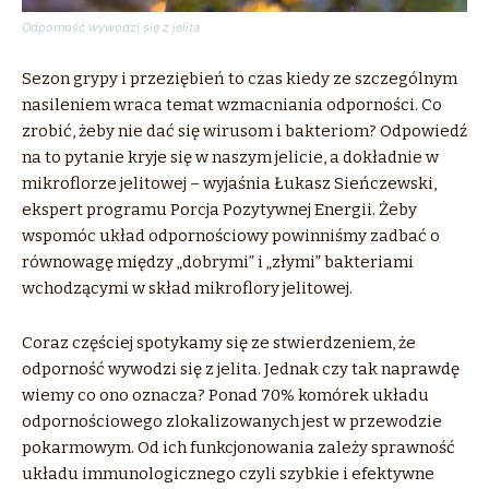
Odporność wywodzi się z jelita
Sezon grypy i przeziębień to czas kiedy ze szczególnym
nasileniem wraca temat wzmacniania odporności. Co
zrobić, żeby nie dać się wirusom i bakteriom? Odpowiedź
na to pytanie kryje się w naszym jelicie, a dokładnie w
mikroflorze jelitowej – wyjaśnia Łukasz Sieńczewski,
ekspert programu Porcja Pozytywnej Energii. Żeby
wspomóc układ odpornościowy powinniśmy zadbać o
równowagę między „dobrymi” i „złymi” bakteriami
wchodzącymi w skład mikroflory jelitowej.
Coraz częściej spotykamy się ze stwierdzeniem, że
odporność wywodzi się z jelita. Jednak czy tak naprawdę
wiemy co ono oznacza? Ponad 70% komórek układu
odpornościowego zlokalizowanych jest w przewodzie
pokarmowym. Od ich funkcjonowania zależy sprawność
układu immunologicznego czyli szybkie i efektywne