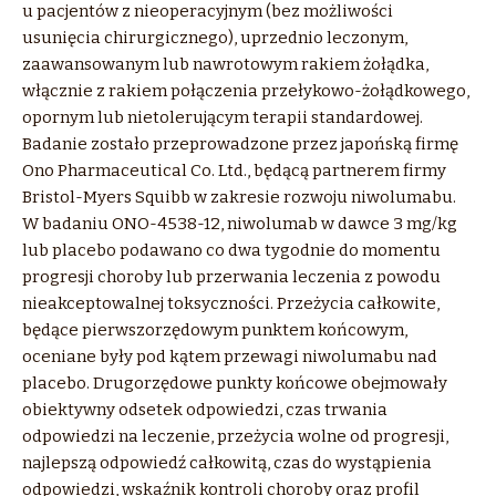
u pacjentów z nieoperacyjnym (bez możliwości
usunięcia chirurgicznego), uprzednio leczonym,
zaawansowanym lub nawrotowym rakiem żołądka,
włącznie z rakiem połączenia przełykowo-żołądkowego,
opornym lub nietolerującym terapii standardowej.
Badanie zostało przeprowadzone przez japońską firmę
Ono Pharmaceutical Co. Ltd., będącą partnerem firmy
Bristol-Myers Squibb w zakresie rozwoju niwolumabu.
W badaniu ONO-4538-12, niwolumab w dawce 3 mg/kg
lub placebo podawano co dwa tygodnie do momentu
progresji choroby lub przerwania leczenia z powodu
nieakceptowalnej toksyczności. Przeżycia całkowite,
będące pierwszorzędowym punktem końcowym,
oceniane były pod kątem przewagi niwolumabu nad
placebo. Drugorzędowe punkty końcowe obejmowały
obiektywny odsetek odpowiedzi, czas trwania
odpowiedzi na leczenie, przeżycia wolne od progresji,
najlepszą odpowiedź całkowitą, czas do wystąpienia
odpowiedzi, wskaźnik kontroli choroby oraz profil