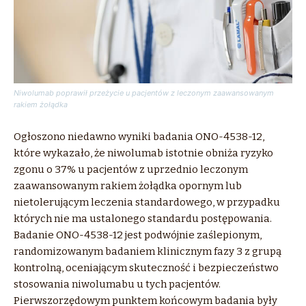
Niwolumab poprawił przeżycie u pacjentów z leczonym zaawansowanym
rakiem żołądka
Ogłoszono niedawno wyniki badania ONO-4538-12,
które wykazało, że niwolumab istotnie obniża ryzyko
zgonu o 37% u pacjentów z uprzednio leczonym
zaawansowanym rakiem żołądka opornym lub
nietolerującym leczenia standardowego, w przypadku
których nie ma ustalonego standardu postępowania.
Badanie ONO-4538-12 jest podwójnie zaślepionym,
randomizowanym badaniem klinicznym fazy 3 z grupą
kontrolną, oceniającym skuteczność i bezpieczeństwo
stosowania niwolumabu u tych pacjentów.
Pierwszorzędowym punktem końcowym badania były