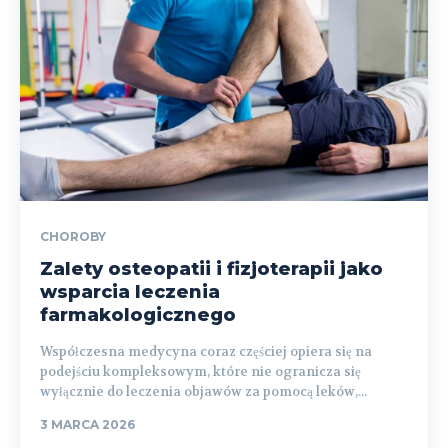
CHOROBY
Zalety osteopatii i fizjoterapii jako
wsparcia leczenia
farmakologicznego
Współczesna medycyna coraz częściej opiera się na
podejściu kompleksowym, które nie ogranicza się
wyłącznie do leczenia objawów za pomocą leków,...
3 MARCA 2026