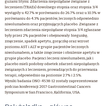
guzami litymi. Zdarzenia niepożądane związane z
leczeniem (TRAEs) dowolnego stopnia oraz stopnia 3/4
wystąpiły u 42.7% w porównaniu do 26.7% oraz u 10.3% w
porównaniu do 4.3% pacjentów, leczonych odpowiednio
niwolumabem oraz przyjmujących placebo. Związane z
leczeniem zdarzenia niepożądane stopnia 3/4 zgłaszane
były przez 2% pacjentów i obejmowały: biegunkę,
zmęczenie, spadek apetytu, gorączkę oraz wzrost
poziomu AST i ALT w grupie pacjentów leczonych
niwolumabem, a także zmęczenie i obniżenie apetytu w
grupie placebo. Pacjenci leczeni niwolumabem, jak i
placebo mieli podobny odsetek zdarzeń niepożądanych
związanych z leczeniem, prowadzących do przerwania
terapii, odpowiednio na poziomie 2.7% i 2.5%.
Wyniki badania ONO-4538-12 zostały zaprezentowane
podczas konferencji 2017 Gastrointestinal Cancers
Symposium w San Francisco, Kalifornia, USA.