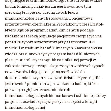
obejmujące leki immunoonkologiczne zarówno w fazie
badań klinicznych, jak już zarejestrowane, w tym
pierwszą terapię skojarzoną dwóch leków
immunoonkologicznych stosowaną u pacjentów z
przerzutowym czerniakiem. Prowadzony przez Bristol-
Myers Squibb program badań klinicznych poddaje
badaniom szeroką populację pacjentów cierpiących na
ponad 20 typów nowotworów przy zastosowaniu 11
molekuł w stadium badań klinicznych. Zaawansowana
wiedza oraz innowacyjny program badań klinicznych,
plasuje Bristol-Myers Squibb na unikalnej pozycji w
zakresie rozwoju terapii skojarzonych w różnych typach
nowotworów i daje potencjalną możliwość do
dostarczenia nowych rozwiązań. Bristol-Myers Squibb
jest również pionierem w prowadzeniu badań, które
pozwolą na głębsze zrozumienie roli
immunoonkologicznych biomarkerów i ustalenie, którzy
pacjenci doświadczą największych korzyści z terapii
immunoonkologicznej.