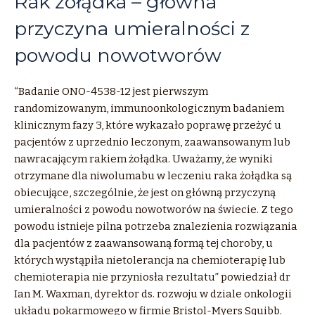
Rak żołądka – główna
przyczyna umieralności z
powodu nowotworów
“Badanie ONO-4538-12 jest pierwszym
randomizowanym, immunoonkologicznym badaniem
klinicznym fazy 3, które wykazało poprawę przeżyć u
pacjentów z uprzednio leczonym, zaawansowanym lub
nawracającym rakiem żołądka. Uważamy, że wyniki
otrzymane dla niwolumabu w leczeniu raka żołądka są
obiecujące, szczególnie, że jest on główną przyczyną
umieralności z powodu nowotworów na świecie. Z tego
powodu istnieje pilna potrzeba znalezienia rozwiązania
dla pacjentów z zaawansowaną formą tej choroby, u
których wystąpiła nietolerancja na chemioterapię lub
chemioterapia nie przyniosła rezultatu” powiedział dr
Ian M. Waxman, dyrektor ds. rozwoju w dziale onkologii
układu pokarmowego w firmie Bristol-Myers Squibb.