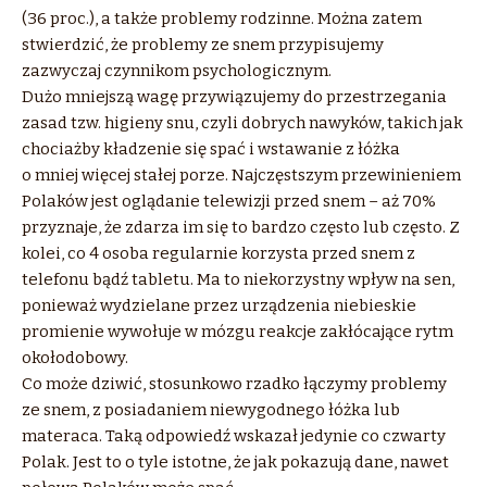
(36 proc.), a także problemy rodzinne. Można zatem
stwierdzić, że problemy ze snem przypisujemy
zazwyczaj czynnikom psychologicznym.
Dużo mniejszą wagę przywiązujemy do przestrzegania
zasad tzw. higieny snu, czyli dobrych nawyków, takich jak
chociażby kładzenie się spać i wstawanie z łóżka
o mniej więcej stałej porze. Najczęstszym przewinieniem
Polaków jest oglądanie telewizji przed snem – aż 70%
przyznaje, że zdarza im się to bardzo często lub często. Z
kolei, co 4 osoba regularnie korzysta przed snem z
telefonu bądź tabletu. Ma to niekorzystny wpływ na sen,
ponieważ wydzielane przez urządzenia niebieskie
promienie wywołuje w mózgu reakcje zakłócające rytm
okołodobowy.
Co może dziwić, stosunkowo rzadko łączymy problemy
ze snem, z posiadaniem niewygodnego łóżka lub
materaca. Taką odpowiedź wskazał jedynie co czwarty
Polak. Jest to o tyle istotne, że jak pokazują dane, nawet