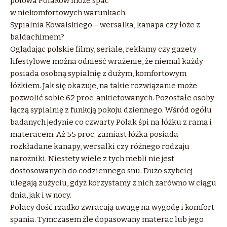
połowa Polaków może spać
w niekomfortowych warunkach.
Sypialnia Kowalskiego – wersalka, kanapa czy łoże z
baldachimem?
Oglądając polskie filmy, seriale, reklamy czy gazety
lifestylowe można odnieść wrażenie, że niemal każdy
posiada osobną sypialnię z dużym, komfortowym
łóżkiem. Jak się okazuje, na takie rozwiązanie może
pozwolić sobie 62 proc. ankietowanych. Pozostałe osoby
łączą sypialnię z funkcją pokoju dziennego. Wśród ogółu
badanych jedynie co czwarty Polak śpi na łóżku z ramą i
materacem. Aż 55 proc. zamiast łóżka posiada
rozkładane kanapy, wersalki czy różnego rodzaju
narożniki. Niestety wiele z tych mebli nie jest
dostosowanych do codziennego snu. Dużo szybciej
ulegają zużyciu, gdyż korzystamy z nich zarówno w ciągu
dnia, jak i w nocy.
Polacy dość rzadko zwracają uwagę na wygodę i komfort
spania. Tymczasem źle dopasowany materac lub jego