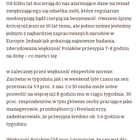
Od kilku lat docierają do nas alarmujące dane na temat
zwiększającego się odsetka osób, które regularnie
niedosypiają bądź cierpią na bezsenność. Owszem śpimy
krócej niż jeszcze 10 lat temu, ale jednocześnie jesteśmy
jednym z najbardziej zapracowanych narodów w
Europie. Jednak jak pokazują najnowsze badania,
zdecydowana większość Polaków przesypia 7-8 godzin
na dobę – co mieści się
w zalecanej przez większość ekspertów normie.
Zarówno w tygodniu, jak i w weekend tyle czasu na sen
przeznacza 53 proc. z nas. Co 10 osoba może sobie
pozwolić na więcej niż 8 godzin snu w ciągu tygodnia. 30
proc. respondentów, w tym głównie osoby pracujące jako
managerowie, przedsiębiorcy i freelancerzy,
zadeklarowało, że przesypia średnio ok. 5 6 godzin w
tygodniu.
Większość Polaków (74 proc.) przyznaje, że sen jest dla