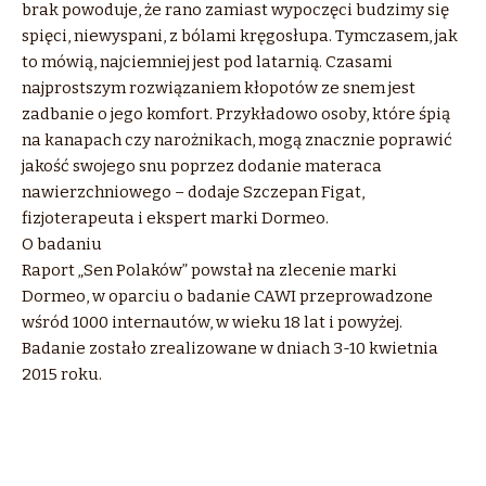
brak powoduje, że rano zamiast wypoczęci budzimy się
spięci, niewyspani, z bólami kręgosłupa. Tymczasem, jak
to mówią, najciemniej jest pod latarnią. Czasami
najprostszym rozwiązaniem kłopotów ze snem jest
zadbanie o jego komfort. Przykładowo osoby, które śpią
na kanapach czy narożnikach, mogą znacznie poprawić
jakość swojego snu poprzez dodanie materaca
nawierzchniowego – dodaje Szczepan Figat,
fizjoterapeuta i ekspert marki Dormeo.
O badaniu
Raport „Sen Polaków” powstał na zlecenie marki
Dormeo, w oparciu o badanie CAWI przeprowadzone
wśród 1000 internautów, w wieku 18 lat i powyżej.
Badanie zostało zrealizowane w dniach 3-10 kwietnia
2015 roku.