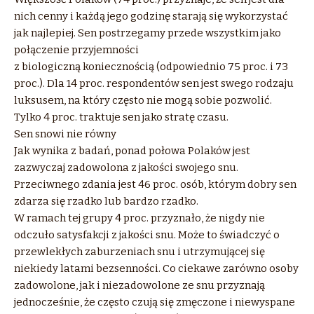
nich cenny i każdą jego godzinę starają się wykorzystać
jak najlepiej. Sen postrzegamy przede wszystkim jako
połączenie przyjemności
z biologiczną koniecznością (odpowiednio 75 proc. i 73
proc.). Dla 14 proc. respondentów sen jest swego rodzaju
luksusem, na który często nie mogą sobie pozwolić.
Tylko 4 proc. traktuje sen jako stratę czasu.
Sen snowi nie równy
Jak wynika z badań, ponad połowa Polaków jest
zazwyczaj zadowolona z jakości swojego snu.
Przeciwnego zdania jest 46 proc. osób, którym dobry sen
zdarza się rzadko lub bardzo rzadko.
W ramach tej grupy 4 proc. przyznało, że nigdy nie
odczuło satysfakcji z jakości snu. Może to świadczyć o
przewlekłych zaburzeniach snu i utrzymującej się
niekiedy latami bezsenności. Co ciekawe zarówno osoby
zadowolone, jak i niezadowolone ze snu przyznają
jednocześnie, że często czują się zmęczone i niewyspane