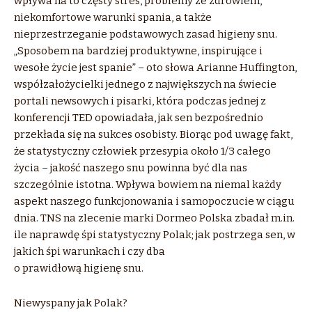
wpływa na to częsty stres, problemy ze zdrowiem,
niekomfortowe warunki spania, a także
nieprzestrzeganie podstawowych zasad higieny snu.
„Sposobem na bardziej produktywne, inspirujące i
wesołe życie jest spanie” – oto słowa Arianne Huffington,
współzałożycielki jednego z największych na świecie
portali newsowych i pisarki, która podczas jednej z
konferencji TED opowiadała, jak sen bezpośrednio
przekłada się na sukces osobisty. Biorąc pod uwagę fakt,
że statystyczny człowiek przesypia około 1/3 całego
życia – jakość naszego snu powinna być dla nas
szczególnie istotna. Wpływa bowiem na niemal każdy
aspekt naszego funkcjonowania i samopoczucie w ciągu
dnia. TNS na zlecenie marki Dormeo Polska zbadał m.in.
ile naprawdę śpi statystyczny Polak; jak postrzega sen, w
jakich śpi warunkach i czy dba
o prawidłową higienę snu.
Niewyspany jak Polak?