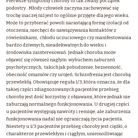
Pierwsze symptomy choroby to tak zwany początek
podostry . Młody człowiek zaczyna zachowywać się
trochę inaczej niż jest to ogólnie przyjęte dla jego wieku.
Może to przybierać powoli narastającą formę izolacji od
otoczenia, niechęci do nawiązywania kontaktów z
rówieśnikami, chłodu uczuciowego czy manifestowania
bardzo dziwnych, nieadekwatnych do wieku i
środowiska zainteresowań. Jednak choroba może
objawić się również nagłym wybuchem zaburzeń
psychotycznych, takich jak pobudzenie, bezsenność,
obecność omamów czy urojeń. Schizofrenia jest chorobą
przewlekłą. Obowiązuje reguła 1/3, która oznacza, że dla
takiej części zdiagnozowanych pacjentów przebieg
choroby jest dość korzystny z objawami, które jednak nie
zaburzają normalnego funkcjonowania. U drugiej części
u pacjentów występują nawroty i remisje, ale zaburzenia
funkcjonowania nadal nie ograniczają życia pacjenta.
Niestety u 1/3 pacjentów przebieg choroby jest ciężki, o
charakterze przewlekłym i ciągłym, uniemożliwiając