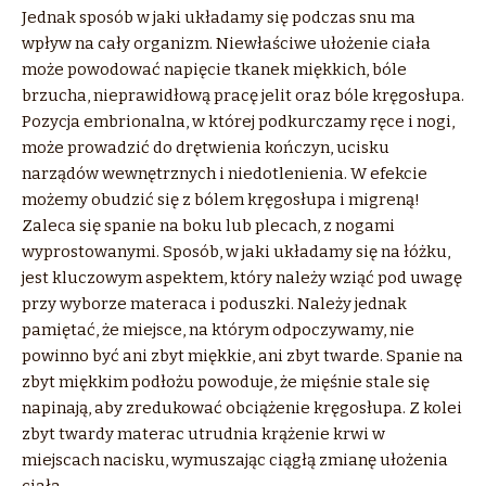
Jednak sposób w jaki układamy się podczas snu ma
wpływ na cały organizm. Niewłaściwe ułożenie ciała
może powodować napięcie tkanek miękkich, bóle
brzucha, nieprawidłową pracę jelit oraz bóle kręgosłupa.
Pozycja embrionalna, w której podkurczamy ręce i nogi,
może prowadzić do drętwienia kończyn, ucisku
narządów wewnętrznych i niedotlenienia. W efekcie
możemy obudzić się z bólem kręgosłupa i migreną!
Zaleca się spanie na boku lub plecach, z nogami
wyprostowanymi. Sposób, w jaki układamy się na łóżku,
jest kluczowym aspektem, który należy wziąć pod uwagę
przy wyborze materaca i poduszki. Należy jednak
pamiętać, że miejsce, na którym odpoczywamy, nie
powinno być ani zbyt miękkie, ani zbyt twarde. Spanie na
zbyt miękkim podłożu powoduje, że mięśnie stale się
napinają, aby zredukować obciążenie kręgosłupa. Z kolei
zbyt twardy materac utrudnia krążenie krwi w
miejscach nacisku, wymuszając ciągłą zmianę ułożenia
ciała.