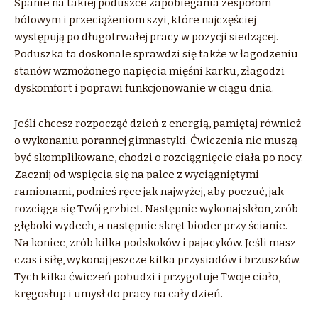
Spanie na takiej poduszce zapobiegania zespołom
bólowym i przeciążeniom szyi, które najczęściej
występują po długotrwałej pracy w pozycji siedzącej.
Poduszka ta doskonale sprawdzi się także w łagodzeniu
stanów wzmożonego napięcia mięśni karku, złagodzi
dyskomfort i poprawi funkcjonowanie w ciągu dnia.
Jeśli chcesz rozpocząć dzień z energią, pamiętaj również
o wykonaniu porannej gimnastyki. Ćwiczenia nie muszą
być skomplikowane, chodzi o rozciągnięcie ciała po nocy.
Zacznij od wspięcia się na palce z wyciągniętymi
ramionami, podnieś ręce jak najwyżej, aby poczuć, jak
rozciąga się Twój grzbiet. Następnie wykonaj skłon, zrób
głęboki wydech, a następnie skręt bioder przy ścianie.
Na koniec, zrób kilka podskoków i pajacyków. Jeśli masz
czas i siłę, wykonaj jeszcze kilka przysiadów i brzuszków.
Tych kilka ćwiczeń pobudzi i przygotuje Twoje ciało,
kręgosłup i umysł do pracy na cały dzień.