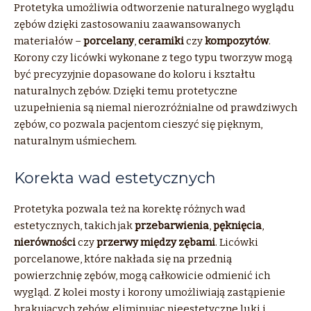
Protetyka umożliwia odtworzenie naturalnego wyglądu
zębów dzięki zastosowaniu zaawansowanych
materiałów –
porcelany
,
ceramiki
czy
kompozytów
.
Korony czy licówki wykonane z tego typu tworzyw mogą
być precyzyjnie dopasowane do koloru i kształtu
naturalnych zębów. Dzięki temu protetyczne
uzupełnienia są niemal nierozróżnialne od prawdziwych
zębów, co pozwala pacjentom cieszyć się pięknym,
naturalnym uśmiechem.
Korekta wad estetycznych
Protetyka pozwala też na korektę różnych wad
estetycznych, takich jak
przebarwienia
,
pęknięcia
,
nierówności
czy
przerwy między zębami
. Licówki
porcelanowe, które nakłada się na przednią
powierzchnię zębów, mogą całkowicie odmienić ich
wygląd. Z kolei mosty i korony umożliwiają zastąpienie
brakujących zębów, eliminując nieestetyczne luki i