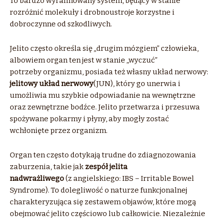
To bardzo wyrafinowany system, będący w stanie
rozróżnić molekuły i drobnoustroje korzystne i
dobroczynne od szkodliwych.
Jelito często określa się „drugim mózgiem” człowieka,
albowiem organ ten jest w stanie „wyczuć”
potrzeby organizmu, posiada też własny układ nerwowy:
jelitowy układ nerwowy
(JUN), który go unerwia i
umożliwia mu szybkie odpowiadanie na wewnętrzne
oraz zewnętrzne bodźce. Jelito przetwarza i przesuwa
spożywane pokarmy i płyny, aby mogły zostać
wchłonięte przez organizm.
Organ ten często dotykają trudne do zdiagnozowania
zaburzenia, takie jak
zespół jelita
nadwrażliwego
(z angielskiego: IBS – Irritable Bowel
Syndrome). To dolegliwość o naturze funkcjonalnej
charakteryzująca się zestawem objawów, które mogą
obejmować jelito częściowo lub całkowicie. Niezależnie