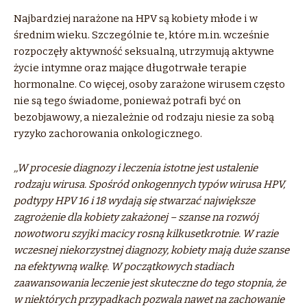
Najbardziej narażone na HPV są kobiety młode i w
średnim wieku. Szczególnie te, które m.in. wcześnie
rozpoczęły aktywność seksualną, utrzymują aktywne
życie intymne oraz mające długotrwałe terapie
hormonalne. Co więcej, osoby zarażone wirusem często
nie są tego świadome, ponieważ potrafi być on
bezobjawowy, a niezależnie od rodzaju niesie za sobą
ryzyko zachorowania onkologicznego.
,,W procesie diagnozy i leczenia istotne jest ustalenie
rodzaju wirusa. Spośród onkogennych typów wirusa HPV,
podtypy HPV 16 i 18 wydają się stwarzać największe
zagrożenie dla kobiety zakażonej – szanse na rozwój
nowotworu szyjki macicy rosną kilkusetkrotnie. W razie
wczesnej niekorzystnej diagnozy, kobiety mają duże szanse
na efektywną walkę. W początkowych stadiach
zaawansowania leczenie jest skuteczne do tego stopnia, że
w niektórych przypadkach pozwala nawet na zachowanie