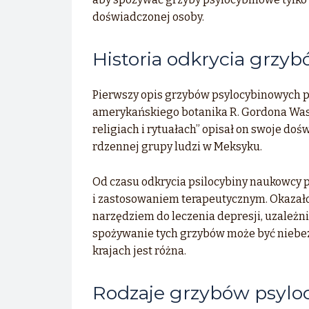
doświadczonej osoby.
Historia odkrycia grzy
Pierwszy opis grzybów psylocybinowych po
amerykańskiego botanika R. Gordona Was
religiach i rytuałach” opisał on swoje doś
rdzennej grupy ludzi w Meksyku.
Od czasu odkrycia psilocybiny naukowcy 
i zastosowaniem terapeutycznym. Okazało
narzędziem do leczenia depresji, uzależn
spożywanie tych grzybów może być niebezp
krajach jest różna.
Rodzaje grzybów psyl