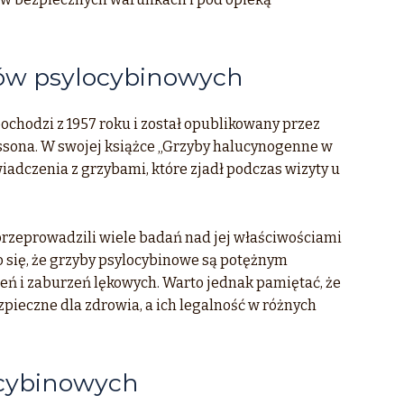
bów psylocybinowych
chodzi z 1957 roku i został opublikowany przez
sona. W swojej książce „Grzyby halucynogenne w
wiadczenia z grzybami, które zjadł podczas wizyty u
przeprowadzili wiele badań nad jej właściwościami
 się, że grzyby psylocybinowe są potężnym
ień i zaburzeń lękowych. Warto jednak pamiętać, że
ieczne dla zdrowia, a ich legalność w różnych
ocybinowych