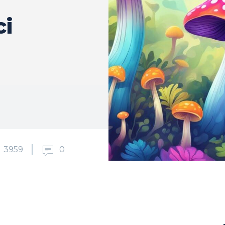
ci
3959
0