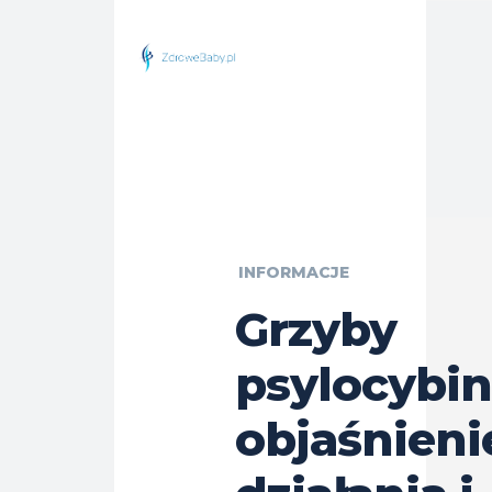
INFORMACJE
Grzyby
psylocybi
objaśnieni