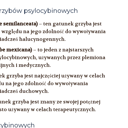
grzybów psylocybinowych
e semilanceata)
– ten gatunek grzyba jest
ze względu na jego zdolność do wywoływania
wiadczeń halucynogennych.
be mexicana)
– to jeden z najstarszych
locybinowych, używanych przez plemiona
ijnych i medycznych.
k grzyba jest najczęściej używany w celach
lędu na jego zdolność do wywoływania
wiadczeń duchowych.
unek grzyba jest znany ze swojej potężnej
ęsto używany w celach terapeutycznych.
ocybinowych