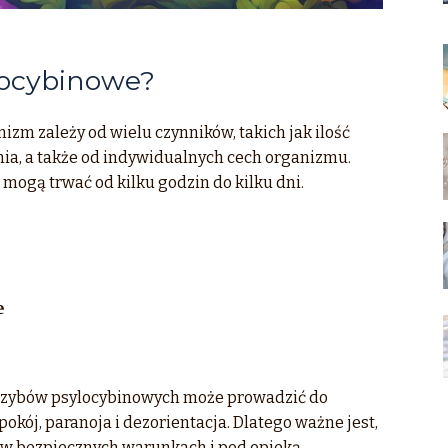
ylocybinowe?
m zależy od wielu czynników, takich jak ilość
ania, a także od indywidualnych cech organizmu.
mogą trwać od kilku godzin do kilku dni.
e
e
grzybów psylocybinowych może prowadzić do
pokój, paranoja i dezorientacja. Dlatego ważne jest,
 w bezpiecznych warunkach i pod opieką