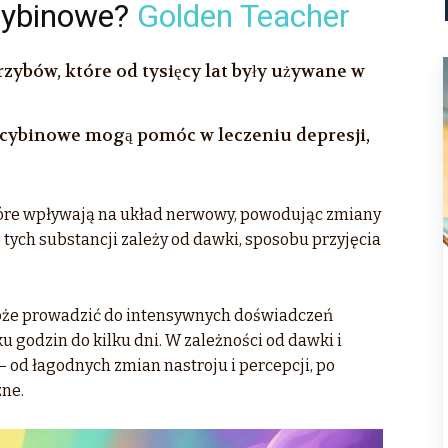
cybinowe?
Golden Teacher
zybów, które od tysięcy lat były używane w
ocybinowe mogą pomóc w leczeniu depresji,
które wpływają na układ nerwowy, powodując zmiany
e tych substancji zależy od dawki, sposobu przyjęcia
że prowadzić do intensywnych doświadczeń
u godzin do kilku dni. W zależności od dawki i
– od łagodnych zmian nastroju i percepcji, po
zne.