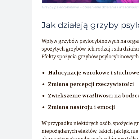
Grzyby psylocybinowe – objaśnienie działania i właściwości
Jak działają grzyby ps
Wpływ grzybów psylocybinowych na organiz
spożytych grzybów, ich rodzaj i siła dział
Efekty spożycia grzybów psylocybinowych 
Halucynacje wzrokowe i słuchow
Zmiana percepcji rzeczywistości
Zwiększenie wrażliwości na bodźc
Zmiana nastroju i emocji
W przypadku niektórych osób, spożycie 
niepożądanych efektów, takich jak lęk, nie
aby spożywać grzyby psylocybinowe tylko