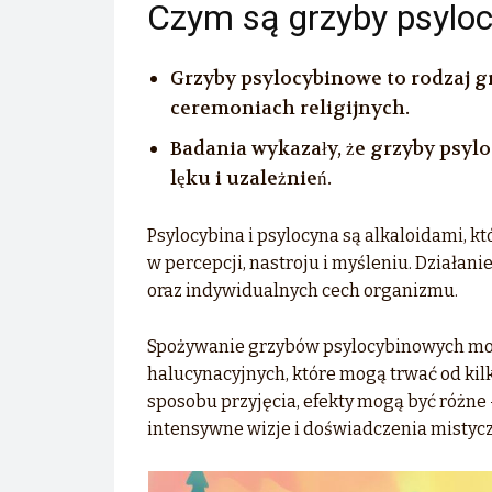
Czym są grzyby psylo
Grzyby psylocybinowe to rodzaj gr
ceremoniach religijnych.
Badania wykazały, że grzyby psyl
lęku i uzależnień.
Psylocybina i psylocyna są alkaloidami, 
w percepcji, nastroju i myśleniu. Działani
oraz indywidualnych cech organizmu.
Spożywanie grzybów psylocybinowych mo
halucynacyjnych, które mogą trwać od kilk
sposobu przyjęcia, efekty mogą być różne 
intensywne wizje i doświadczenia mistyc