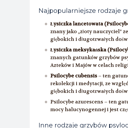
Najpopularniejsze rodzaje 
Łysiczka lancetowata (Psilocyb
znany jako „złoty nauczyciel” 
głębokich i długotrwałych doś
Łysiczka meksykańska (Psilocy
znanych gatunków grzybów psy
Azteków i Majów w celach relig
Psilocybe cubensis
– ten gatune
rekolekcji i medytacji, ze wzg
głębokich i długotrwałych doś
Psilocybe azurescens – ten gat
mocy halucynogennej i jest cz
Inne rodzaje grzybów psyl