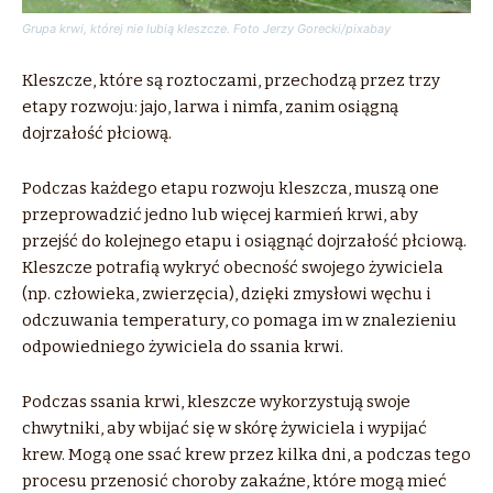
Grupa krwi, której nie lubią kleszcze. Foto Jerzy Gorecki/pixabay
Kleszcze, które są roztoczami, przechodzą przez trzy
etapy rozwoju: jajo, larwa i nimfa, zanim osiągną
dojrzałość płciową.
Podczas każdego etapu rozwoju kleszcza, muszą one
przeprowadzić jedno lub więcej karmień krwi, aby
przejść do kolejnego etapu i osiągnąć dojrzałość płciową.
Kleszcze potrafią wykryć obecność swojego żywiciela
(np. człowieka, zwierzęcia), dzięki zmysłowi węchu i
odczuwania temperatury, co pomaga im w znalezieniu
odpowiedniego żywiciela do ssania krwi.
Podczas ssania krwi, kleszcze wykorzystują swoje
chwytniki, aby wbijać się w skórę żywiciela i wypijać
krew. Mogą one ssać krew przez kilka dni, a podczas tego
procesu przenosić choroby zakaźne, które mogą mieć