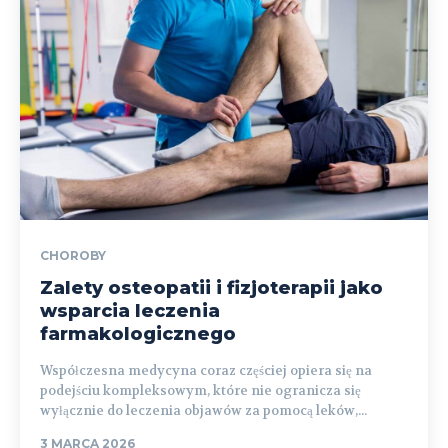
CHOROBY
Zalety osteopatii i fizjoterapii jako
wsparcia leczenia
farmakologicznego
Współczesna medycyna coraz częściej opiera się na
podejściu kompleksowym, które nie ogranicza się
wyłącznie do leczenia objawów za pomocą leków,...
3 MARCA 2026