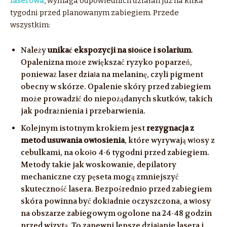
laserowa
, wymaga odpowiednich działań już na kilka
tygodni przed planowanym zabiegiem. Przede
wszystkim:
Należy
unikać ekspozycji na słońce i solarium
.
Opalenizna może zwiększać ryzyko poparzeń,
ponieważ laser działa na melaninę, czyli pigment
obecny w skórze. Opalenie skóry przed zabiegiem
może prowadzić do niepożądanych skutków, takich
jak podrażnienia i przebarwienia.
Kolejnym istotnym krokiem jest
rezygnacja z
metod usuwania owłosienia
, które wyrywają włosy z
cebulkami, na około 4-6 tygodni przed zabiegiem.
Metody takie jak woskowanie, depilatory
mechaniczne czy pęseta mogą zmniejszyć
skuteczność lasera. Bezpośrednio przed zabiegiem
skóra powinna być dokładnie oczyszczona, a włosy
na obszarze zabiegowym ogolone na 24-48 godzin
przed wizytą. To zapewni lepsze działanie lasera i