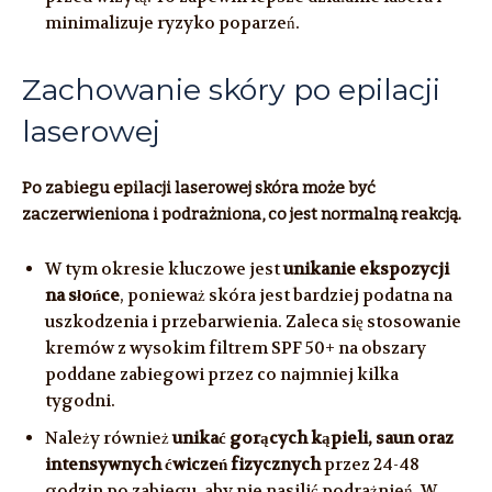
minimalizuje ryzyko poparzeń.
Zachowanie skóry po epilacji
laserowej
Po zabiegu epilacji laserowej skóra może być
zaczerwieniona i podrażniona, co jest normalną reakcją.
W tym okresie kluczowe jest
unikanie ekspozycji
na słońce
, ponieważ skóra jest bardziej podatna na
uszkodzenia i przebarwienia. Zaleca się stosowanie
kremów z wysokim filtrem SPF 50+ na obszary
poddane zabiegowi przez co najmniej kilka
tygodni.
Należy również
unikać gorących kąpieli, saun oraz
intensywnych ćwiczeń fizycznych
przez 24-48
godzin po zabiegu, aby nie nasilić podrażnień. W