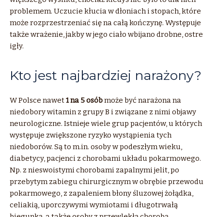
problemem. Uczucie kłucia w dłoniach i stopach, które
może
rozprzestrzeniać się na całą kończynę. Występuje
także wrażenie, jakby w jego ciało wbijano drobne, ostre
igły.
Kto jest najbardziej narażony?
W Polsce nawet
1 na 5 osó
b
może
być
narażona na
niedobory
witamin
z
grupy
B
i związane
z
nimi objawy
neurologiczne. Istnieje wiele grup pacjentów, u których
występuje zwiększone ryzyko wystąpienia tych
niedoborów. Są to m.in. osoby w podeszłym wieku,
diabetycy, pacjenci
z
chorobami układu pokarmowego.
Np.
z
nieswoistymi chorobami zapalnymi jelit, po
przebytym zabiegu chirurgicznym w obrębie przewodu
pokarmowego,
z
zapaleniem
b
łony śluzowej żołądka,
celiakią, uporczywymi wymiotami i długotrwałą
biegunką, a także osoby
z
przewlekłą chorobą