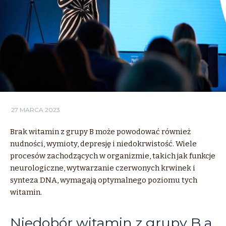
27 MARCA 2023
Brak
witamin
z
grupy
B
może
powodować również
nudności, wymioty, depresję i niedokrwistość. Wiele
procesów zachodzących w organizmie, takich jak funkcje
neurologiczne, wytwarzanie czerwonych krwinek i
synteza DNA, wymagają optymalnego poziomu tych
witamin
.
Niedobór witamin z grupy B a