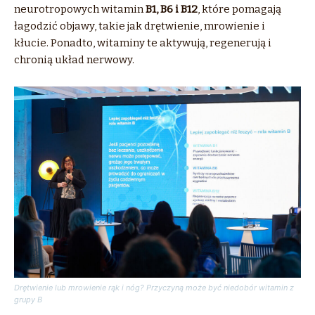
neurotropowych
witamin
B1, B6 i B12
, które pomagają
łagodzić objawy, takie jak
drętwienie
,
mrowienie
i
kłucie. Ponadto, witaminy te aktywują, regenerują i
chronią układ nerwowy.
Drętwienie lub mrowienie rąk i nóg? Przyczyną może być niedobór witamin z
grupy B