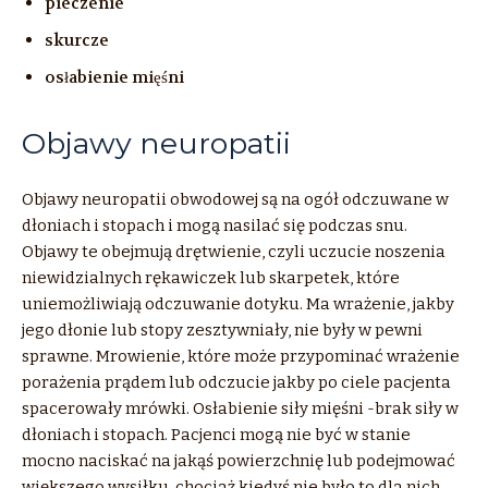
pieczenie
skurcze
osłabienie mięśni
Objawy neuropatii
Objawy neuropatii obwodowej są na ogół odczuwane w
dłoniach i stopach i mogą nasilać się podczas snu.
Objawy te obejmują
drętwienie, czyli
uczucie noszenia
niewidzialnych rękawiczek
lub
skarpetek, które
uniemożliwiają odczuwanie dotyku. Ma wrażenie, jakby
jego dłonie
lub
stopy zesztywniały, nie były w pewni
sprawne.
Mrowienie
, które
może
przypominać wrażenie
porażenia prądem
lub
odczucie jakby po ciele pacjenta
spacerowały mrówki. Osłabienie siły mięśni -brak siły w
dłoniach i stopach. Pacjenci mogą nie
być
w stanie
mocno naciskać na jakąś powierzchnię
lub
podejmować
większego wysiłku, chociaż kiedyś nie było to dla nich