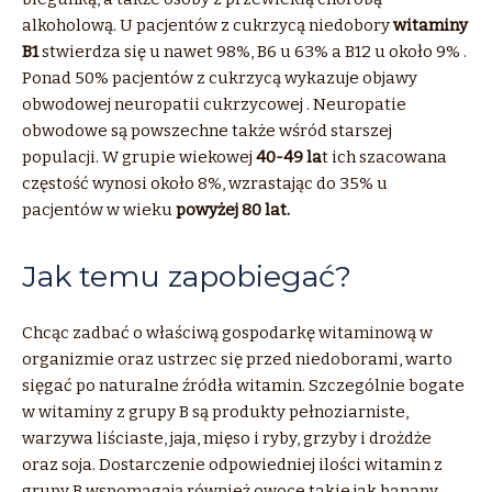
alkoholową. U pacjentów
z
cukrzycą niedobory
witaminy
B1
stwierdza się u nawet 98%, B6 u 63% a B12 u około 9%
.
Ponad 50% pacjentów
z
cukrzycą wykazuje objawy
obwodowej neuropatii cukrzycowej
. Neuropatie
obwodowe są powszechne także wśród starszej
populacji. W grupie wiekowej
40-49 la
t ich szacowana
częstość wynosi około 8%, wzrastając do 35% u
pacjentów w wieku
powyżej 80 lat.
Jak temu zapobiegać?
Chcąc zadbać o właściwą gospodarkę witaminową w
organizmie oraz ustrzec się przed niedoborami, warto
sięgać po naturalne źródła
witamin
. Szczególnie bogate
w witaminy
z
grupy
B
są produkty pełnoziarniste,
warzywa liściaste, jaja, mięso i ryby, grzyby i drożdże
oraz soja. Dostarczenie odpowiedniej ilości
witamin
z
grupy
B
wspomagają również owoce takie jak banany,