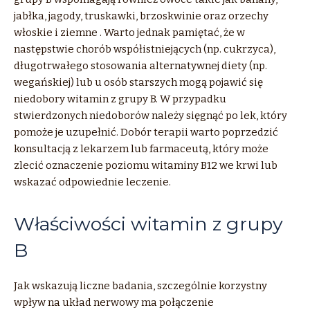
jabłka, jagody, truskawki, brzoskwinie oraz orzechy
włoskie i ziemne
. Warto jednak pamiętać, że w
następstwie choró
b
współistniejących (np. cukrzyca),
długotrwałego stosowania alternatywnej diety (np.
wegańskiej)
lub
u osó
b
starszych mogą pojawić się
niedobory
witamin
z
grupy
B
. W przypadku
stwierdzonych niedoborów należy sięgnąć po lek, który
pomoże je uzupełnić. Dobór terapii warto poprzedzić
konsultacją
z
lekarzem
lub
farmaceutą, który
może
zlecić oznaczenie poziomu witaminy B12 we krwi
lub
wskazać odpowiednie leczenie.
Właściwości witamin z grupy
B
Jak wskazują liczne badania, szczególnie korzystny
wpływ na układ nerwowy ma połączenie