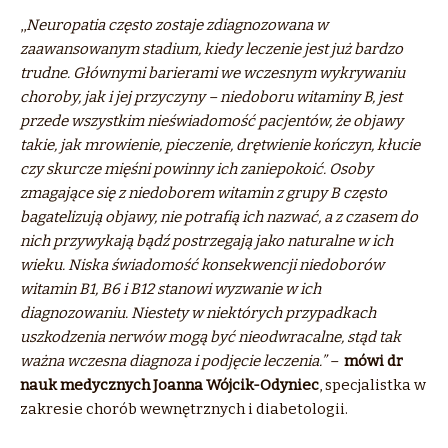
,,
Neuropatia często zostaje zdiagnozowana w
zaawansowanym stadium, kiedy leczenie jest już bardzo
trudne. Głównymi barierami we wczesnym wykrywaniu
choroby, jak i jej przyczyny – niedoboru witaminy
B
, jest
przede wszystkim nieświadomość pacjentów, że objawy
takie, jak
mrowienie
, pieczenie,
drętwienie
kończyn, kłucie
czy skurcze mięśni powinny ich zaniepokoić. Osoby
zmagające się
z
niedoborem
witamin
z
grupy
B
często
bagatelizują objawy, nie potrafią ich nazwać, a
z
czasem do
nich przywykają
b
ądź postrzegają jako naturalne w ich
wieku. Niska świadomość konsekwencji niedoborów
witamin
B1, B6 i B12 stanowi wyzwanie w ich
diagnozowaniu. Niestety w niektórych przypadkach
uszkodzenia nerwów mogą
być
nieodwracalne, stąd tak
ważna wczesna diagnoza i podjęcie leczenia.” –
mówi dr
nauk medycznych Joanna Wójcik-Odyniec
, specjalistka w
zakresie choró
b
wewnętrznych i diabetologii.