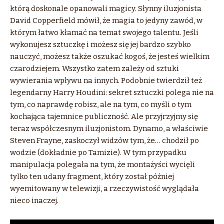
którą doskonale opanowali magicy. Słynny iluzjonista
David Copperfield mówił, że magia to jedyny zawód, w
którym łatwo kłamać na temat swojego talentu. Jeśli
wykonujesz sztuczkę i możesz się jej bardzo szybko
nauczyć, możesz także oszukać kogoś, że jesteś wielkim
czarodziejem. Wszystko zatem zależy od sztuki
wywierania wpływu na innych. Podobnie twierdził też
legendarny Harry Houdini: sekret sztuczki polega nie na
tym, co naprawdę robisz, ale na tym, co myśli o tym
kochająca tajemnice publiczność. Ale przyjrzyjmy się
teraz współczesnym iluzjonistom. Dynamo, a właściwie
Steven Frayne, zaskoczył widzów tym, że… chodził po
wodzie (dokładnie po Tamizie). W tym przypadku
manipulacja polegała na tym, że montażyści wycięli
tylko ten udany fragment, który został później
wyemitowany w telewizji, a rzeczywistość wyglądała
nieco inaczej.