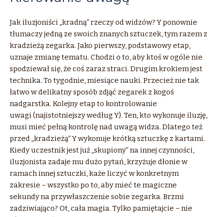
Jak iluzjoniści „kradną” rzeczy od widzów? Y ponownie
tłumaczy jedną ze swoich znanych sztuczek, tym razem z
kradzieżą zegarka. Jako pierwszy, podstawowy etap,
uznaje zmianę tematu. Chodzi o to, aby ktoś w ogóle nie
spodziewał się, że coś zaraz straci. Drugim krokiem jest
technika. To tygodnie, miesiące nauki. Przecież nie tak
łatwo w delikatny sposób zdjąć zegarek z kogoś
nadgarstka. Kolejny etap to kontrolowanie
uwagi (najistotniejszy według Y). Ten, kto wykonuje iluzję,
musi mieć pełną kontrolę nad uwagą widza. Dlatego też
przed „kradzieżą” Y wykonuje krótką sztuczkę z kartami.
Kiedy uczestnik jest już „skupiony” na innej czynności,
iluzjonista zadaje mu dużo pytań, krzyżuje dłonie w
ramach innej sztuczki, każe liczyć w konkretnym
zakresie – wszystko po to, aby mieć te magiczne
sekundy na przywłaszczenie sobie zegarka. Brzmi
zadziwiająco? Ot, cała magia. Tylko pamiętajcie – nie