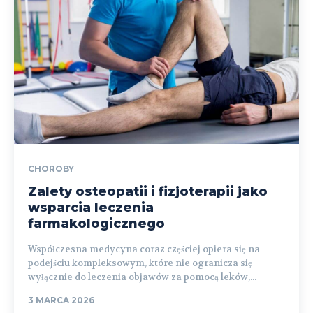
CHOROBY
Zalety osteopatii i fizjoterapii jako
wsparcia leczenia
farmakologicznego
Współczesna medycyna coraz częściej opiera się na
podejściu kompleksowym, które nie ogranicza się
wyłącznie do leczenia objawów za pomocą leków,...
3 MARCA 2026