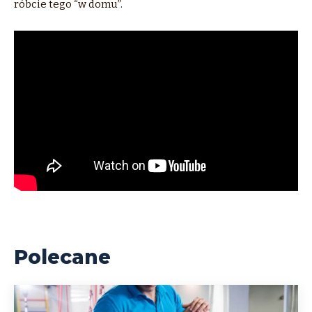
róbcie tego “w domu”.
Polecane