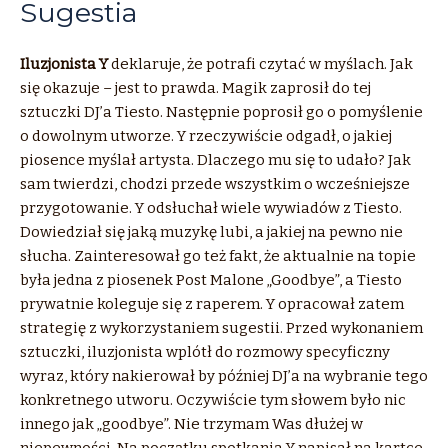
Sugestia
Iluzjonista Y
deklaruje, że potrafi czytać w myślach. Jak
się okazuje – jest to prawda. Magik zaprosił do tej
sztuczki DJ’a Tiesto. Następnie poprosił go o pomyślenie
o dowolnym utworze. Y rzeczywiście odgadł, o jakiej
piosence myślał artysta. Dlaczego mu się to udało? Jak
sam twierdzi, chodzi przede wszystkim o wcześniejsze
przygotowanie. Y odsłuchał wiele wywiadów z Tiesto.
Dowiedział się jaką muzykę lubi, a jakiej na pewno nie
słucha. Zainteresował go też fakt, że aktualnie na topie
była jedna z piosenek Post Malone „Goodbye”, a Tiesto
prywatnie koleguje się z raperem. Y opracował zatem
strategię z wykorzystaniem sugestii. Przed wykonaniem
sztuczki, iluzjonista wplótł do rozmowy specyficzny
wyraz, który nakierował by później DJ’a na wybranie tego
konkretnego utworu. Oczywiście tym słowem było nic
innego jak „goodbye”. Nie trzymam Was dłużej w
niepewności. Na początku spotkania Y napisał na kartce