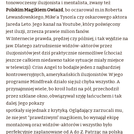
tonowoczesny iluzjonista i mentalista, zwany też
Polskim Magikiem Gwiazd
, bo oczarował m.in Roberta
Lewandowskiego, Mike’a Tyson’a czy oskarowego aktora
Jareda Leto. Jego kanał na Youtube, który poświęcony
jest iluzji, zrzesza prawie milion fanów.
W Internecie prawda, prędzej czy później, i tak wyjdzie na
jaw. Dlatego zatrudnienie widzów-aktorów przez
iluzjonistów jest dziś praktycznie niemożliwe (chociaż
jeszcze całkiem niedawno takie sytuacje miały miejsce
w telewizji). Criss Angel to bodajże jeden z najbardziej
kontrowersyjnych, amerykańskich iluzjonistów. W jego
programie Mindfreak działo się już chyba wszystko. A
przynajmniej wiele, bo kroił ludzi na pół, przechodził
przez szklane okno, obwiązywał szyję łańcuchem i tak
dalej. Jego pokazy
spotkały się jednak z krytyką. Oglądający zarzucali mu,
że nie jest “prawdziwym” magikiem, bo wynajął ekipę
montażową oraz widzów-aktorów i wszystko było
perfekcyjnie zaplanowane od A do Z. Patrząc na polską