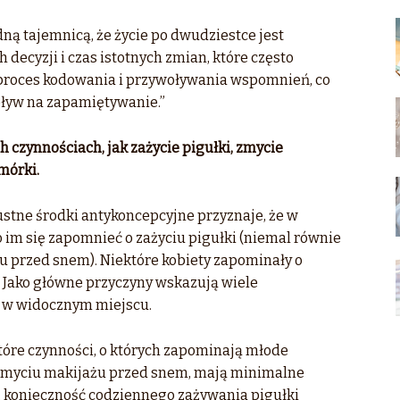
ną tajemnicą, że życie po dwudziestce jest
decyzji i czas istotnych zmian, które często
 proces kodowania i przywoływania wspomnień, co
ływ na zapamiętywanie.”
h czynnościach, jak zażycie pigułki, zmycie
mórki.
ustne środki antykoncepcyjne przyznaje, że w
 im się zapomnieć o zażyciu pigułki (niemal równie
u przed snem). Niektóre kobiety zapominały o
. Jako główne przyczyny wskazują wiele
 w widocznym miejscu.
które czynności, o których zapominają młode
o zmyciu makijażu przed snem, mają minimalne
p. konieczność codziennego zażywania pigułki