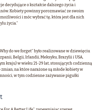
 decydujące o kształcie dalszego życia i
anów. Kobiety powinny porozmawiać ze swoim
ożliwości i móc wybrać tę, która jest dla nich
lu życia.”
 Why do we forget” było realizowane w dziewięciu
anii, Belgii, Irlandii, Meksyku, Brazylii i USA,
ym kraju) w wieku 21-29 lat, stosujących codzienną
 zmian, na które narażone są młode kobiety w
ynności, w tym codzienne zażywanie pigułki
t
e For A Better Life”, zapewniając szereg