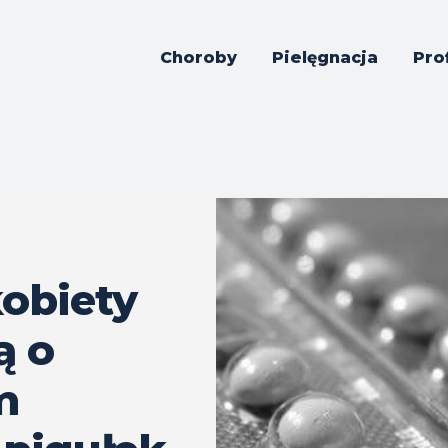
Choroby
Pielęgnacja
Pro
obiety
ą o
m