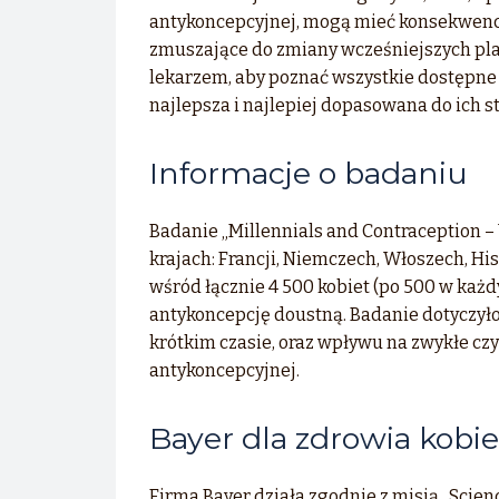
antykoncepcyjnej, mogą mieć konsekwencje
zmuszające do zmiany wcześniejszych pl
lekarzem, aby poznać wszystkie dostępne m
najlepsza i najlepiej dopasowana do ich sty
Informacje o badaniu
Badanie „Millennials and Contraception –
krajach: Francji, Niemczech, Włoszech, Hiszp
wśród łącznie 4 500 kobiet (po 500 w każd
antykoncepcję doustną. Badanie dotyczyło
krótkim czasie, oraz wpływu na zwykłe cz
antykoncepcyjnej.
Bayer dla zdrowia kobie
Firma Bayer działa zgodnie z misją „Scienc