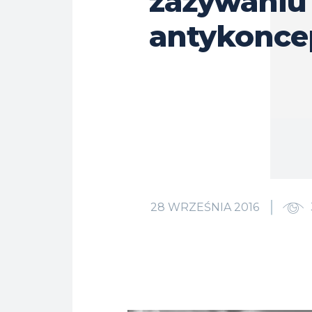
zażywaniu
antykonce
28 WRZEŚNIA 2016