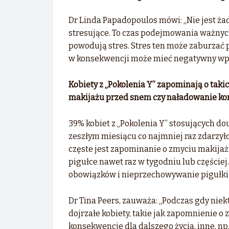
Dr Linda Papadopoulos mówi: „Nie jest żad
stresujące. To czas podejmowania ważnych 
powodują stres. Stres ten może zaburzać
w konsekwencji może mieć negatywny wp
Kobiety z „Pokolenia Y” zapominają o takic
makijażu przed snem czy naładowanie ko
39% kobiet z „Pokolenia Y” stosujących do
zeszłym miesiącu co najmniej raz zdarzyło
częste jest zapominanie o zmyciu makijaż
pigułce nawet raz w tygodniu lub częściej
obowiązków i nieprzechowywanie pigułki
Dr Tina Peers, zauważa: „Podczas gdy nie
dojrzałe kobiety, takie jak zapomnienie 
konsekwencje dla dalszego życia, inne, n