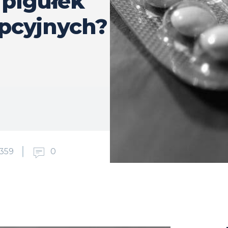
 pigułek
pcyjnych?
359
0