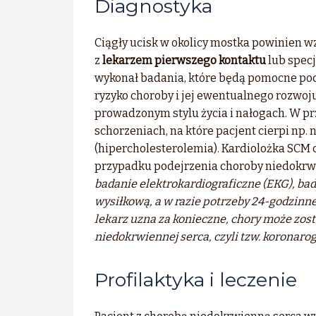
Diagnostyka
Ciągły ucisk w okolicy mostka powinien wz
z
lekarzem pierwszego kontaktu
lub specj
wykonał badania, które będą pomocne pod
ryzyko choroby i jej ewentualnego rozwoj
prowadzonym stylu życia i nałogach. W p
schorzeniach, na które pacjent cierpi np.
(hipercholesterolemia). Kardiolożka SCM
przypadku podejrzenia choroby niedokrw
badanie elektrokardiograficzne (EKG), bad
wysiłkową, a w razie potrzeby 24-godzinne
lekarz uzna za konieczne, chory może zos
niedokrwiennej serca, czyli tzw. koronarogr
Profilaktyka i leczenie