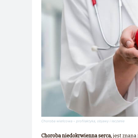
Choroba wieńcowa – profilaktyka, objawy i leczenie
Choroba niedokrwienna serca,
jest znana