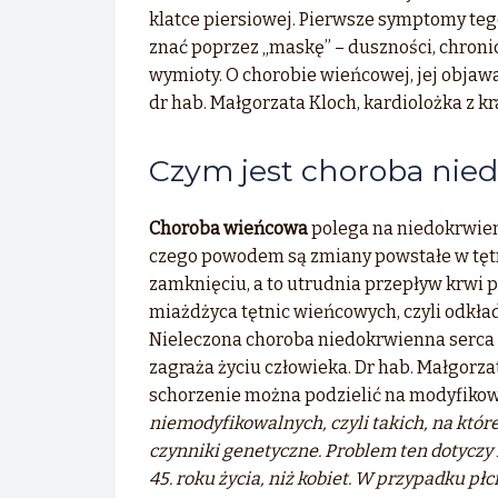
klatce piersiowej. Pierwsze symptomy teg
znać poprzez „maskę” – duszności, chroni
wymioty. O chorobie wieńcowej, jej objawa
dr hab. Małgorzata Kloch, kardiolożka z 
Czym jest choroba nie
Choroba wieńcowa
polega na niedokrwien
czego powodem są zmiany powstałe w tętn
zamknięciu, a to utrudnia przepływ krwi p
miażdżyca tętnic wieńcowych, czyli odkła
Nieleczona choroba niedokrwienna serca
zagraża życiu człowieka. Dr hab. Małgorza
schorzenie można podzielić na modyfikow
niemodyfikowalnych, czyli takich, na któr
czynniki genetyczne. Problem ten dotyczy
45. roku życia, niż kobiet. W przypadku płc