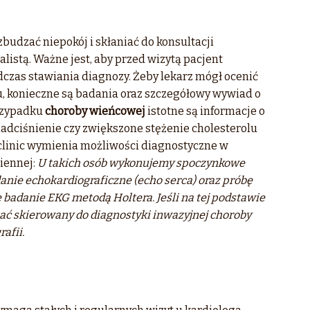
budzać niepokój i skłaniać do konsultacji
alistą. Ważne jest, aby przed wizytą pacjent
czas stawiania diagnozy. Żeby lekarz mógł ocenić
u, konieczne są badania oraz szczegółowy wywiad o
rzypadku
choroby wieńcowej
istotne są informacje o
 nadciśnienie czy zwiększone stężenie cholesterolu
 clinic wymienia możliwości diagnostyczne w
iennej:
U takich osób wykonujemy spoczynkowe
anie echokardiograficzne (echo serca) oraz próbę
 badanie EKG metodą Holtera. Jeśli na tej podstawie
tać skierowany do diagnostyki inwazyjnej choroby
afii.