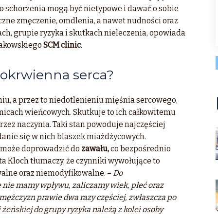
o schorzenia mogą być nietypowe i dawać o sobie
czne zmęczenie, omdlenia, a nawet nudności oraz
ch, grupie ryzyka i skutkach nieleczenia, opowiada
krakowskiego
SCM clinic
.
dokrwienna serca?
iu, a przez to niedotlenieniu mięśnia sercowego,
icach wieńcowych. Skutkuje to ich całkowitemu
rzez naczynia. Taki stan powoduje najczęściej
danie się w nich blaszek miażdżycowych.
 może doprowadzić do
zawału,
co bezpośrednio
ta Kloch tłumaczy, że czynniki wywołujące to
alne oraz niemodyfikowalne. –
Do
e nie mamy wpływu, zaliczamy wiek, płeć oraz
 mężczyzn prawie dwa razy częściej, zwłaszcza po
i żeńskiej do grupy ryzyka należą z kolei osoby