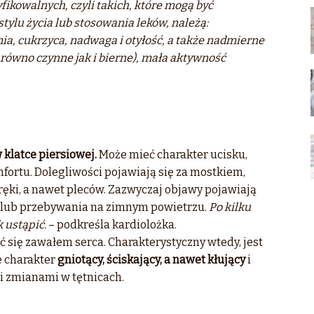
fikowalnych, czyli takich, które mogą być
lu życia lub stosowania leków, należą:
ia, cukrzyca,
nadwaga i otyłość, a także nadmierne
arówno czynne jak i bierne), mała aktywność
 klatce piersiowej.
Może mieć charakter ucisku,
mfortu. Dolegliwości pojawiają się za mostkiem,
 ręki, a nawet pleców. Zazwyczaj objawy pojawiają
u lub przebywania na zimnym powietrzu.
Po kilku
 ustąpić.
– podkreśla kardiolożka.
 się zawałem serca. Charakterystyczny wtedy, jest
e charakter
gniotący, ściskający, a nawet kłujący
i
zmianami w tętnicach.