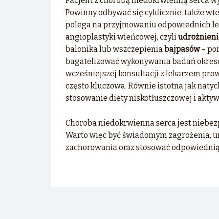
Pacjent z chorobą niedokrwienną serca wy
Powinny odbywać się cyklicznie, także wt
polega na przyjmowaniu odpowiednich lek
angioplastyki wieńcowej, czyli
udrożnieni
balonika lub wszczepienia
bajpasów
– po
bagatelizować wykonywania badań okreso
wcześniejszej konsultacji z lekarzem prow
często kluczowa. Równie istotna jak natyc
stosowanie diety niskotłuszczowej i aktyw
Choroba niedokrwienna serca jest niebez
Warto więc być świadomym zagrożenia, u
zachorowania oraz stosować odpowiednią 