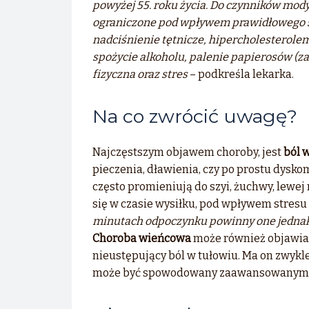
powyżej 55. roku życia. Do czynników mody
ograniczone pod wpływem prawidłowego sty
nadciśnienie tętnicze, hipercholesterolem
spożycie alkoholu, palenie papierosów (z
fizyczna oraz stres
– podkreśla lekarka.
Na co zwrócić uwagę?
Najczęstszym objawem choroby, jest
ból w
pieczenia, dławienia, czy po prostu dysko
często promieniują do szyi, żuchwy, lewej
się w czasie wysiłku, pod wpływem stres
minutach odpoczynku powinny one jednak
Choroba wieńcowa
może również objawiać
nieustępujący ból w tułowiu. Ma on zwykl
może być spowodowany zaawansowanymi 