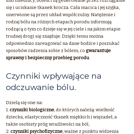
dno miednicy, boleści są generowane przez rozciąganie
się i uciskanie tkanek krocza. Cała macica i jej szyjka,
unerwione są przez układ współczulny. Natężenie i
rodzaj bólu na różnych etapach porodu informują
rodzącą o tym co dzieje się w jej ciele i na jakim etapie
trudnej drogi się znajduje. Dzięki temu można
odpowiednio zareagować na dane bodźce i poszukać
sposobów radzenia sobie z bólem, co
gwarantuje
sprawny i bezpieczny przebieg porodu
.
Czynniki wpływające na
odczuwanie bólu.
Dzielą się one na:
1.
czynniki biologiczne
, do których należą: wielkość
dziecka, elastyczność tkanek miękkich i więzadeł, a
także osobisty próg wrażliwości na ból,
2.
czynniki psychofizyczne
, ważne z punktu widzenia