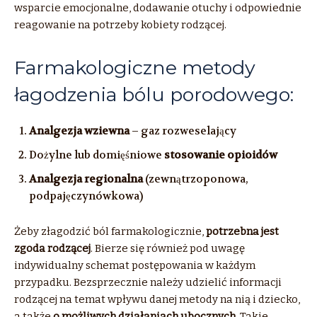
wsparcie emocjonalne, dodawanie otuchy i odpowiednie
reagowanie na potrzeby kobiety rodzącej.
Farmakologiczne metody
łagodzenia bólu porodowego:
Analgezja wziewna
– gaz rozweselający
Dożylne lub domięśniowe
stosowanie opioidów
Analgezja regionalna
(zewnątrzoponowa,
podpajęczynówkowa)
Żeby złagodzić ból farmakologicznie,
potrzebna jest
zgoda rodzącej
. Bierze się również pod uwagę
indywidualny schemat postępowania w każdym
przypadku. Bezsprzecznie należy udzielić informacji
rodzącej na temat wpływu danej metody na nią i dziecko,
a także
o możliwych działaniach ubocznych
. Takie