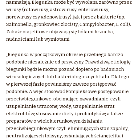
namnażają. Biegunka może być wywołana zarówno przez
wirusy (rotawirusy, astrowirusy, enterowirusy,
norowirusy czy adenowirusy), jak i przez bakterie (np.
Salmonella, gronkowiec złocisty, Campylobacter, E. coli).
Zakażenia jelitowe objawiają się bólami brzucha,
nudnościami lub wymiotami.
„Biegunka w początkowym okresie przebiega bardzo
podobnie niezależnie od przyczyny. Prawdziwą etiologię
biegunki będzie można poznać dopiero po badaniach
wirusologicznych lub bakteriologicznych kału. Dlatego
w pierwszej fazie powinniśmy zawsze postępować
podobnie. A więc stosować kompleksowe postępowanie
przeciwbiegunkowe, obejmujące nawadnianie, czyli
uzupełnianie utraconej wody; uzupełnianie strat
elektrolitów; stosowanie diety i probiotyków; a także
preparatów o wielokierunkowym działaniu
przeciwbiegunkowym czyli eliminujących stan zapalny,
neutralizujących toksyny, osłaniających ścianę jelita i