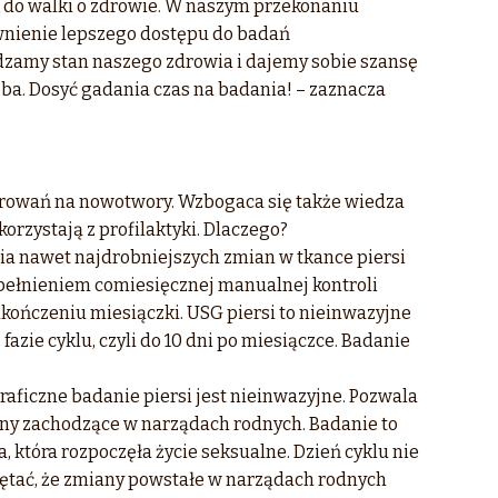
ok do walki o zdrowie. W naszym przekonaniu
nienie lepszego dostępu do badań
dzamy stan naszego zdrowia i dajemy sobie szansę
zeba. Dosyć gadania czas na badania! – zaznacza
horowań na nowotwory. Wzbogaca się także wiedza
orzystają z profilaktyki. Dlaczego?
ia nawet najdrobniejszych zmian w tkance piersi
pełnieniem comiesięcznej manualnej kontroli
akończeniu miesiączki. USG piersi to nieinwazyjne
fazie cyklu, czyli do 10 dni po miesiączce. Badanie
aficzne badanie piersi jest nieinwazyjne. Pozwala
ny zachodzące w narządach rodnych. Badanie to
 która rozpoczęła życie seksualne. Dzień cyklu nie
iętać, że zmiany powstałe w narządach rodnych