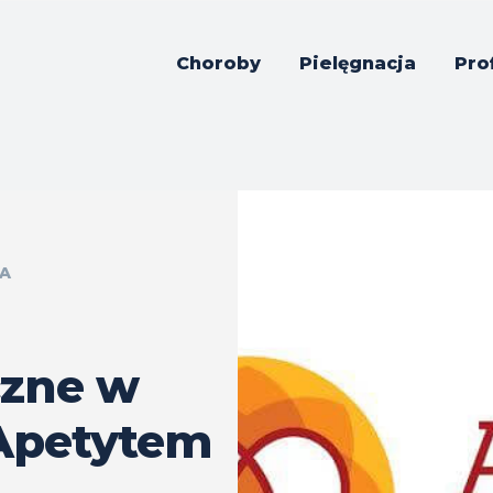
Choroby
Pielęgnacja
Pro
A
czne w
 Apetytem