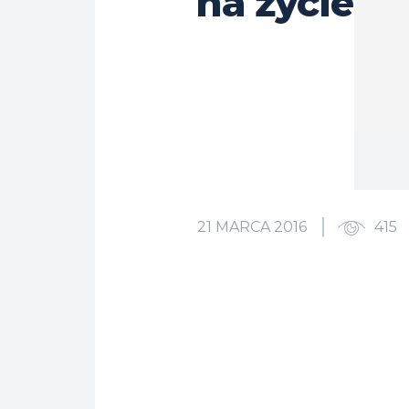
na życie
21 MARCA 2016
415