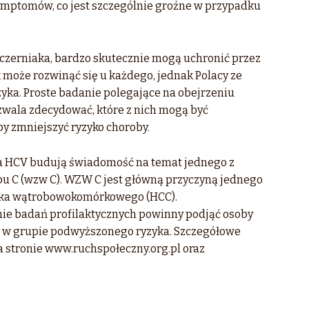
symptomów, co jest szczególnie groźne w przypadku
 czerniaka, bardzo skutecznie mogą uchronić przez
oże rozwinąć się u każdego, jednak Polacy ze
zyka. Proste badanie polegające na obejrzeniu
zwala zdecydować, które z nich mogą być
 by zmniejszyć ryzyko choroby.
sa HCV budują świadomość na temat jednego z
u C (wzw C). WZW C jest główną przyczyną jednego
raka wątrobowokomórkowego (HCC).
ie badań profilaktycznych powinny podjąć osoby
ię w grupie podwyższonego ryzyka. Szczegółowe
 stronie www.ruchspołeczny.org.pl oraz