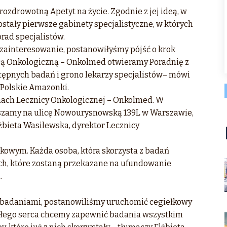
zdrowotną Apetyt na życie. Zgodnie z jej ideą, w
stały pierwsze gabinety specjalistyczne, w których
rad specjalistów.
 zainteresowanie, postanowiłyśmy pójść o krok
icą Onkologiczną – Onkolmed otwieramy Poradnię z
tępnych badań i grono lekarzy specjalistów– mówi
 Polskie Amazonki.
amach Lecznicy Onkologicznej – Onkolmed. W
aszamy na ulicę Nowourysnowską 139L w Warszawie,
żbieta Wasilewska, dyrektor Lecznicy
łkowym. Każda osoba, która skorzysta z badań
ych, które zostaną przekazane na ufundowanie
.
badaniami, postanowiliśmy uruchomić cegiełkowy
całego serca chcemy zapewnić badania wszystkim