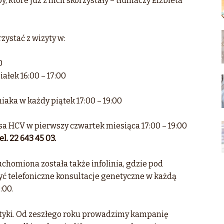
 które już z nich skorzystały – tłumaczy Elżbieta
zystać z wizyty w:
0
łek 16:00 – 17:00
iaka w każdy piątek 17:00 – 19:00
sa HCV w pierwszy czwartek miesiąca 17:00 – 19:00
. 22 643 45 03.
homiona została także infolinia, gdzie pod
ć telefoniczne konsultacje genetyczne w każdą
:00.
aktyki. Od zeszłego roku prowadzimy kampanię