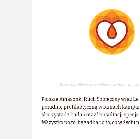
Badania profilaktyczne w Poradni z Apetytem na 
Polskie Amazonki Ruch Społeczny wraz Le
poradnię profilaktyczną w ramach kampani
skorzystać z badań oraz konsultacji specj
Wszystko po to, by zadbać o to, co w życiu