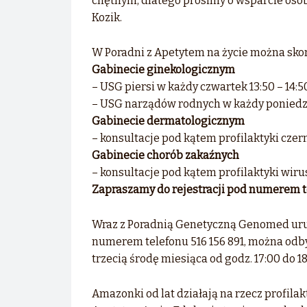
chętnym, dlatego prosimy o wsparcie osoby,
Kozik.
W Poradni z Apetytem na życie można skor
Gabinecie ginekologicznym
– USG piersi w każdy czwartek 13:50 – 14:5
– USG narządów rodnych w każdy poniedzia
Gabinecie dermatologicznym
– konsultacje pod kątem profilaktyki czern
Gabinecie chorób zakaźnych
– konsultacje pod kątem profilaktyki wiru
Zapraszamy do rejestracji pod numerem tel
Wraz z Poradnią Genetyczną Genomed uruc
numerem telefonu 516 156 891, można odby
trzecią środę miesiąca od godz. 17:00 do 18
Amazonki od lat działają na rzecz profil