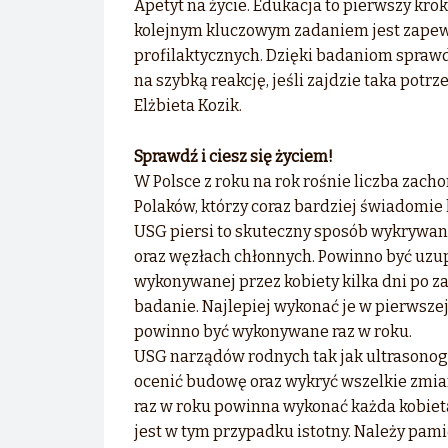
Apetyt na życie. Edukacja to pierwszy kr
kolejnym kluczowym zadaniem jest zapew
profilaktycznych. Dzięki badaniom spraw
na szybką reakcję, jeśli zajdzie taka potr
Elżbieta Kozik.
Sprawdź i ciesz się życiem!
W Polsce z roku na rok rośnie liczba zac
Polaków, którzy coraz bardziej świadomie k
USG piersi to skuteczny sposób wykrywan
oraz węzłach chłonnych. Powinno być uzu
wykonywanej przez kobiety kilka dni po z
badanie. Najlepiej wykonać je w pierwszej 
powinno być wykonywane raz w roku.
USG narządów rodnych tak jak ultrasonogr
ocenić budowę oraz wykryć wszelkie zmia
raz w roku powinna wykonać każda kobieta,
jest w tym przypadku istotny. Należy pam