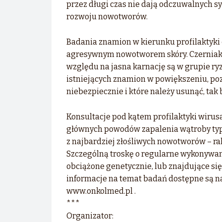
przez długi czas nie dają odczuwalnych 
rozwoju nowotworów.
Badania znamion w kierunku profilaktyki
agresywnym nowotworem skóry. Czerniak m
względu na jasna karnację są w grupie ry
istniejących znamion w powiększeniu, po
niebezpiecznie i które należy usunąć, tak
Konsultacje pod kątem profilaktyki wiru
głównych powodów zapalenia wątroby typ
z najbardziej złośliwych nowotworów – 
Szczególną troskę o regularne wykonywan
obciążone genetycznie, lub znajdujące s
informacje na temat badań dostępne są na
www.onkolmed.pl .
***
Organizator: