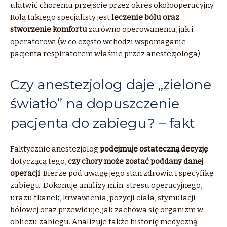
ułatwić choremu przejście przez okres okołooperacyjny.
Rolą takiego specjalisty jest
leczenie bólu oraz
stworzenie komfortu
zarówno operowanemu, jak i
operatorowi (w co często wchodzi wspomaganie
pacjenta respiratorem właśnie przez anestezjologa).
Czy anestezjolog daje „zielone
światło” na dopuszczenie
pacjenta do zabiegu? – fakt
Faktycznie anestezjolog
podejmuje ostateczną decyzję
dotyczącą tego,
czy chory może zostać poddany danej
operacji
. Bierze pod uwagę jego stan zdrowia i specyfikę
zabiegu. Dokonuje analizy m.in. stresu operacyjnego,
urazu tkanek, krwawienia, pozycji ciała, stymulacji
bólowej oraz przewiduje, jak zachowa się organizm w
obliczu zabiegu. Analizuje także historię medyczną