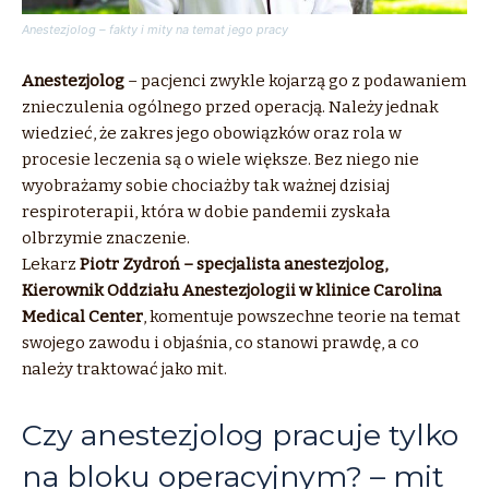
Anestezjolog – fakty i mity na temat jego pracy
Anestezjolog
– pacjenci zwykle kojarzą go z podawaniem
znieczulenia ogólnego przed operacją. Należy jednak
wiedzieć, że zakres jego obowiązków oraz rola w
procesie leczenia są o wiele większe. Bez niego nie
wyobrażamy sobie chociażby tak ważnej dzisiaj
respiroterapii, która w dobie pandemii zyskała
olbrzymie znaczenie.
Lekarz
Piotr Zydroń – specjalista anestezjolog,
Kierownik Oddziału Anestezjologii w klinice Carolina
Medical Center
, komentuje powszechne teorie na temat
swojego zawodu i objaśnia, co stanowi prawdę, a co
należy traktować jako mit.
Czy anestezjolog pracuje tylko
na bloku operacyjnym? – mit