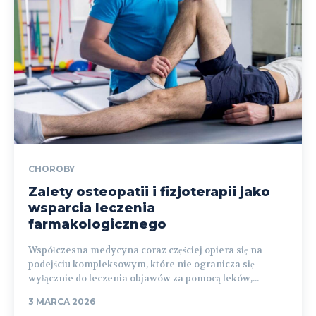
CHOROBY
Zalety osteopatii i fizjoterapii jako
wsparcia leczenia
farmakologicznego
Współczesna medycyna coraz częściej opiera się na
podejściu kompleksowym, które nie ogranicza się
wyłącznie do leczenia objawów za pomocą leków,...
3 MARCA 2026