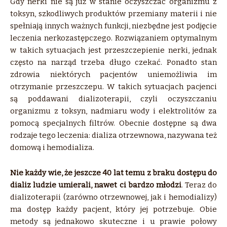
Gdy nerki nie są już w stanie oczyszczać organizmu z
toksyn, szkodliwych produktów przemiany materii i nie
spełniają innych ważnych funkcji, niezbędne jest podjęcie
leczenia nerkozastępczego. Rozwiązaniem optymalnym
w takich sytuacjach jest przeszczepienie nerki, jednak
często na narząd trzeba długo czekać. Ponadto stan
zdrowia niektórych pacjentów uniemożliwia im
otrzymanie przeszczepu. W takich sytuacjach pacjenci
są poddawani dializoterapii, czyli oczyszczaniu
organizmu z toksyn, nadmiaru wody i elektrolitów za
pomocą specjalnych filtrów. Obecnie dostępne są dwa
rodzaje tego leczenia: dializa otrzewnowa, nazywana też
domową i hemodializa.
Nie każdy wie, że jeszcze 40 lat temu z braku dostępu do
dializ ludzie umierali, nawet ci bardzo młodzi
. Teraz do
dializoterapii (zarówno otrzewnowej, jak i hemodializy)
ma dostęp każdy pacjent, który jej potrzebuje. Obie
metody są jednakowo skuteczne i u prawie połowy