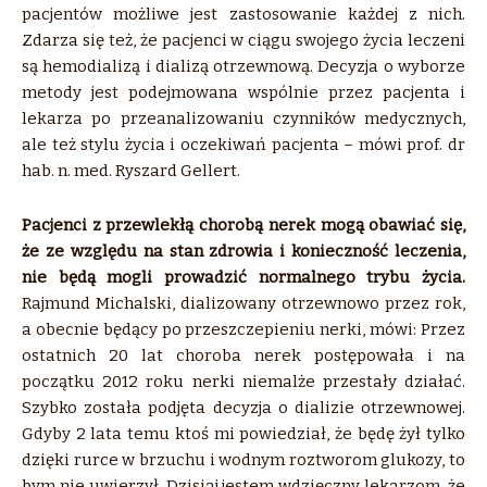
pacjentów możliwe jest zastosowanie każdej z nich.
Zdarza się też, że pacjenci w ciągu swojego życia leczeni
są hemodializą i dializą otrzewnową. Decyzja o wyborze
metody jest podejmowana wspólnie przez pacjenta i
lekarza po przeanalizowaniu czynników medycznych,
ale też stylu życia i oczekiwań pacjenta – mówi prof. dr
hab. n. med. Ryszard Gellert.
Pacjenci z przewlekłą chorobą nerek mogą obawiać się,
że ze względu na stan zdrowia i konieczność leczenia,
nie będą mogli prowadzić normalnego trybu życia.
Rajmund Michalski, dializowany otrzewnowo przez rok,
a obecnie będący po przeszczepieniu nerki, mówi: Przez
ostatnich 20 lat choroba nerek postępowała i na
początku 2012 roku nerki niemalże przestały działać.
Szybko została podjęta decyzja o dializie otrzewnowej.
Gdyby 2 lata temu ktoś mi powiedział, że będę żył tylko
dzięki rurce w brzuchu i wodnym roztworom glukozy, to
bym nie uwierzył. Dzisiaj jestem wdzięczny lekarzom, że