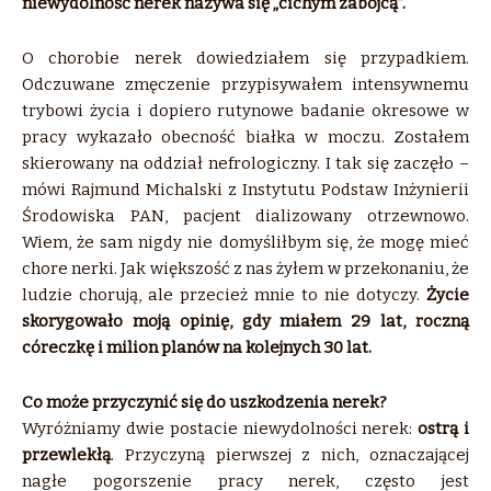
niewydolność nerek nazywa się „cichym zabójcą”.
O chorobie nerek dowiedziałem się przypadkiem.
Odczuwane zmęczenie przypisywałem intensywnemu
trybowi życia i dopiero rutynowe badanie okresowe w
pracy wykazało obecność białka w moczu. Zostałem
skierowany na oddział nefrologiczny. I tak się zaczęło –
mówi Rajmund Michalski z Instytutu Podstaw Inżynierii
Środowiska PAN, pacjent dializowany otrzewnowo.
Wiem, że sam nigdy nie domyśliłbym się, że mogę mieć
chore nerki. Jak większość z nas żyłem w przekonaniu, że
ludzie chorują, ale przecież mnie to nie dotyczy.
Życie
skorygowało moją opinię, gdy miałem 29 lat, roczną
córeczkę i milion planów na kolejnych 30 lat.
Co może przyczynić się do uszkodzenia nerek?
Wyróżniamy dwie postacie niewydolności nerek:
ostrą i
przewlekłą
. Przyczyną pierwszej z nich, oznaczającej
nagłe pogorszenie pracy nerek, często jest